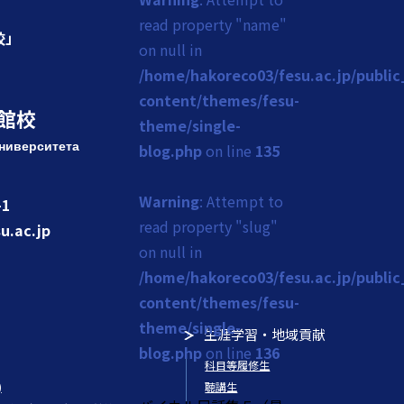
read property "name"
校」
on null in
/home/hakoreco03/fesu.ac.jp/publi
content/themes/fesu-
館校
theme/single-
ниверситета
blog.php
on line
135
Warning
: Attempt to
1
read property "slug"
u.ac.jp
on null in
/home/hakoreco03/fesu.ac.jp/publi
content/themes/fesu-
theme/single-
生涯学習・地域貢献
blog.php
on line
136
科目等履修生
)
聴講生