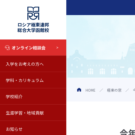
ロシア極東連邦
総合大学函館校
オンライン相談会
入学をお考えの方へ
入試情報
学科・カリキュラム
奨学金制度
学科・カリキュラム
HOME
極東の窓
学校紹介
オープンキャンパス
教育の特色
学校の概要
生涯学習・地域貢献
学校見学について
シラバス
動画で知るロシア極東連邦総合
科目等履修生
お知らせ
Web校内見学
海外留学
教員紹介
聴講生
お知らせ一覧
今