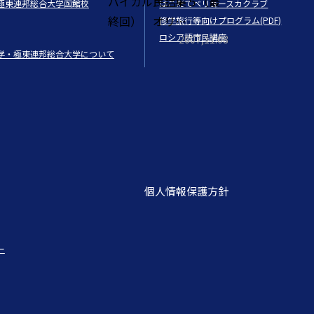
バイカル民話集５（最
極東連邦総合大学函館校
はこだてベリョースカクラブ
終回） オリ…
修学旅行等向けプログラム(PDF)
ロシア語市民講座
2007,11.08
学・極東連邦総合大学について
個人情報保護方針
ー