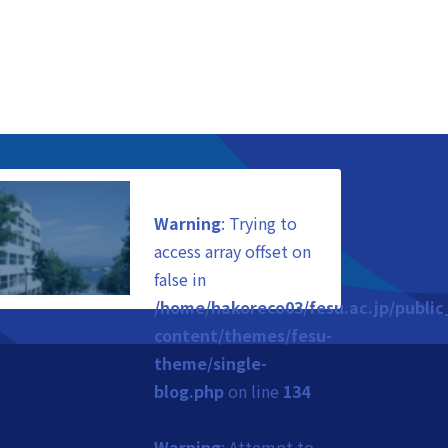
Warning
: Trying to
access array offset on
false in
/home/hakoreco03/fesu.ac.jp/publi
content/themes/fesu-
theme/single-
blog.php
on line
134
Warning
: Attempt to