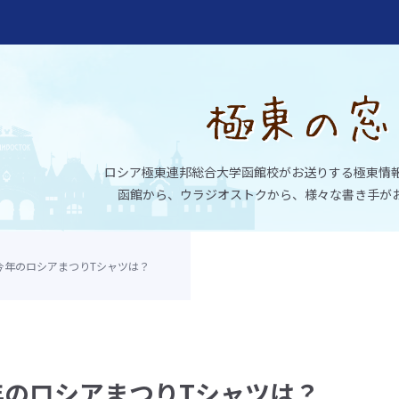
ロシア極東連邦総合大学函館校がお送りする極東情
函館から、ウラジオストクから、様々な書き手が
今年のロシアまつりTシャツは？
大学函館校
年のロシアまつりTシャツは？