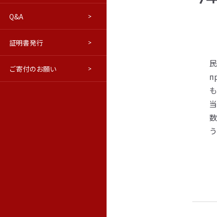
Q&A
進路について
交通アクセス
はこだてベリョースカクラブ
学報
証明書発行
ウラジオストク本学・極東連邦
修学旅行等向けプログラム(PDF)
学報バックナンバー
民
ご寄付のお願い
教育情報の公表
ロシア語市民講座
極東の窓（活動ブログ）
п
も
当
数
う