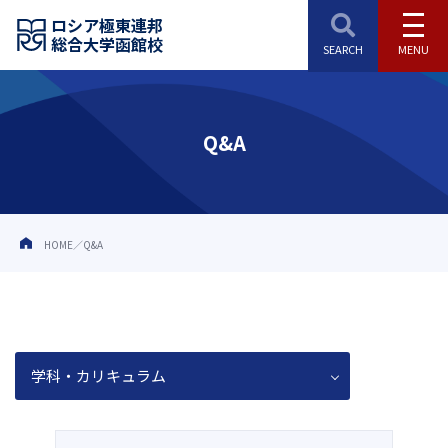
ロシア極東連邦
総合大学函館校
Q&A
HOME
Q&A