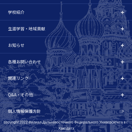
学校紹介
生涯学習・地域貢献
お知らせ
各種お問い合わせ
関連リンク
Q&A・その他
個人情報保護方針
copyright:2022 Филиал Дальневосточного Федерального Университета в г.
Хакодатэ