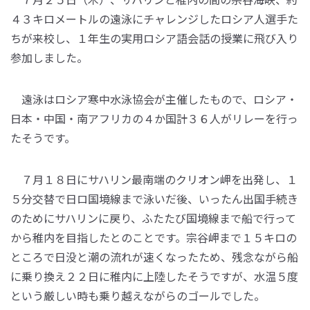
４３キロメートルの遠泳にチャレンジしたロシア人選手た
ちが来校し、１年生の実用ロシア語会話の授業に飛び入り
参加しました。
遠泳はロシア寒中水泳協会が主催したもので、ロシア・
日本・中国・南アフリカの４か国計３６人がリレーを行っ
たそうです。
７月１８日にサハリン最南端のクリオン岬を出発し、１
５分交替で日ロ国境線まで泳いだ後、いったん出国手続き
のためにサハリンに戻り、ふたたび国境線まで船で行って
から稚内を目指したとのことです。宗谷岬まで１５キロの
ところで日没と潮の流れが速くなったため、残念ながら船
に乗り換え２２日に稚内に上陸したそうですが、水温５度
という厳しい時も乗り越えながらのゴールでした。