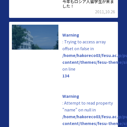
今年もロシア人留学生が来ま
した！
2011,10.26
Warning
: Trying to access array
offset on false in
/home/hakoreco03/fesu.ac.jp/p
content/themes/fesu-theme/si
on line
134
Warning
: Attempt to read property
"name" on null in
/home/hakoreco03/fesu.ac.jp/p
content/themes/fesu-theme/si