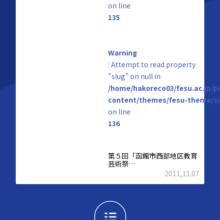
on line
135
Warning
: Attempt to read property
"slug" on null in
/home/hakoreco03/fesu.ac.jp/p
content/themes/fesu-theme/si
on line
136
第５回「函館市西部地区教育
芸術祭…
2011,11.07