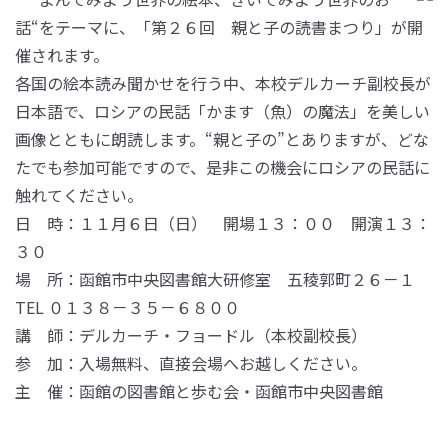
話“をテーマに、「第２６回 親と子の読書まつり」が開
催されます。
各国の絵本読み聞かせを行う中、本校デルカーチ副校長が
日本語で、ロシアの民話「かます（魚）の魔法」を美しい
画像とともに朗読します。“親と子の”とありますが、どな
たでも参加可能ですので、是非この機会にロシアの民話に
触れてください。
日 時：１１月６日（日） 開場１３：００ 開演１３：
３０
場 所：函館市中央図書館大研修室 五稜郭町２６－１
TEL ０１３８－３５－６８００
講 師：デルカーチ・フョードル（本校副校長）
参 加：入場無料、直接会場へお越しください。
主 催：函館の図書館と歩む会・函館市中央図書館