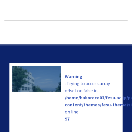
Warning
: Trying to access array
offset on false in
/home/hakoreco03/fesu.ac.jp/p
content/themes/fesu-theme/si
on line
97