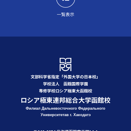
一覧表示
文部科学省指定「外国大学の日本校」
学校法人 函館国際学園
専修学校ロシア極東大函館校
ロシア極東連邦総合大学函館校
Филиал Дальневосточного Федерального
Университета
в г. Хакодатэ