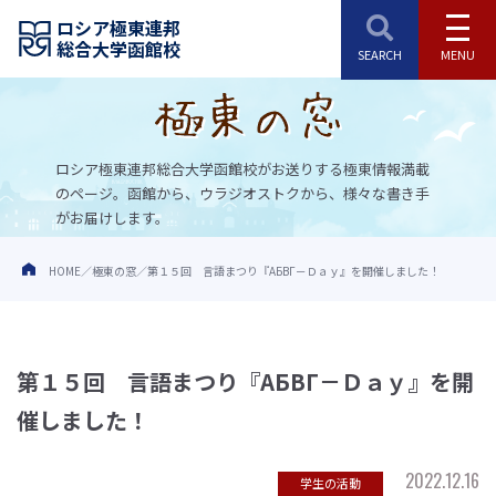
ロシア極東連邦
総合大学函館校
ロシア極東連邦総合大学函館校がお送りする極東情報満載
のページ。
函館から、ウラジオストクから、様々な書き手
がお届けします。
HOME
極東の窓
第１５回 言語まつり『АБВГ－Ｄａｙ』を開催しました！
第１５回 言語まつり『АБВГ－Ｄａｙ』を開
催しました！
2022.12.16
学生の活動