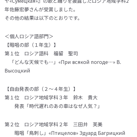
ヤ«Сумецкая»』の歌と踊りを披露したロシア地域学科2
年佐藤宏夢さんが受賞しました。
その他の結果は以下のとおりです。
＜個人ロシア語部門＞
【暗唱の部（１年生）】
第１位 ロシア語科 福留 聖司
「どんな天候でも…」«При всякой погоде…» В.
Высоцкий
【自由発表の部（２～４年生）】
第１位 ロシア地域学科３年 鈴木 貴大
発表「時代遅れのあの車はなぜ人気？」
第２位 ロシア地域学科２年 三田井 芙美
暗唱「鳥刺し」«Птицелов» Эдуард Багрицкий