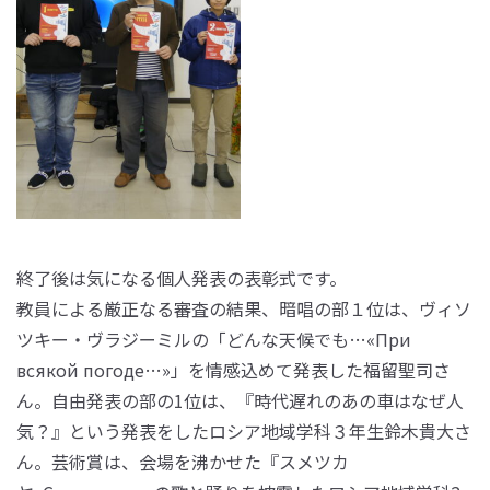
終了後は気になる個人発表の表彰式です。
教員による厳正なる審査の結果、暗唱の部１位は、ヴィソ
ツキー・ヴラジーミルの「どんな天候でも…«При
всякой погоде…»」を情感込めて発表した福留聖司さ
ん。自由発表の部の1位は、『時代遅れのあの車はなぜ人
気？』という発表をしたロシア地域学科３年生鈴木貴大さ
ん。芸術賞は、会場を沸かせた『スメツカ