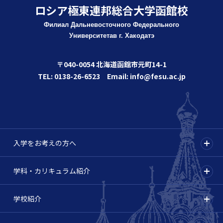
ロシア極東連邦総合大学函館校
Филиал Дальневосточного Федерального
Университета
в г. Хакодатэ
〒040-0054 北海道函館市元町14-1
TEL: 0138-26-6523 Email: info@fesu.ac.jp
入学をお考えの方へ
学科・カリキュラム紹介
学校紹介