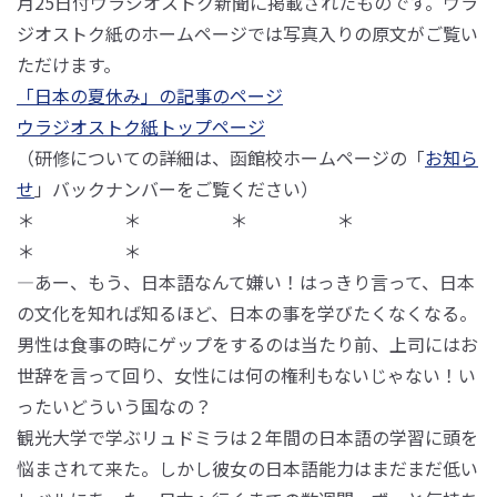
月25日付ウラジオストク新聞に掲載されたものです。ウラ
ジオストク紙のホームページでは写真入りの原文がご覧い
ただけます。
「日本の夏休み」の記事のページ
ウラジオストク紙トップページ
（研修についての詳細は、函館校ホームページの「
お知ら
せ
」バックナンバーをご覧ください）
＊ ＊ ＊ ＊
＊ ＊
―あー、もう、日本語なんて嫌い！はっきり言って、日本
の文化を知れば知るほど、日本の事を学びたくなくなる。
男性は食事の時にゲップをするのは当たり前、上司にはお
世辞を言って回り、女性には何の権利もないじゃない！い
ったいどういう国なの？
観光大学で学ぶリュドミラは２年間の日本語の学習に頭を
悩まされて来た。しかし彼女の日本語能力はまだまだ低い