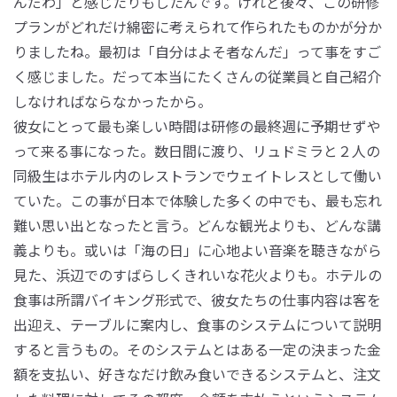
んだわ」と感じたりもしたんです。けれど後々、この研修
プランがどれだけ綿密に考えられて作られたものかが分か
りましたね。最初は「自分はよそ者なんだ」って事をすご
く感じました。だって本当にたくさんの従業員と自己紹介
しなければならなかったから。
彼女にとって最も楽しい時間は研修の最終週に予期せずや
って来る事になった。数日間に渡り、リュドミラと２人の
同級生はホテル内のレストランでウェイトレスとして働い
ていた。この事が日本で体験した多くの中でも、最も忘れ
難い思い出となったと言う。どんな観光よりも、どんな講
義よりも。或いは「海の日」に心地よい音楽を聴きながら
見た、浜辺でのすばらしくきれいな花火よりも。ホテルの
食事は所謂バイキング形式で、彼女たちの仕事内容は客を
出迎え、テーブルに案内し、食事のシステムについて説明
すると言うもの。そのシステムとはある一定の決まった金
額を支払い、好きなだけ飲み食いできるシステムと、注文