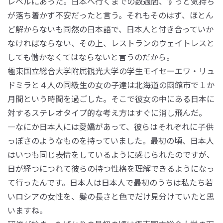
レベルにあった。日本へ行くまでの数週間、ずっと気持ち
が落ち着かず不安だったと言う。それもそのはず、ほとん
ど解からないも同然の日本語で、日本人と付き合っていか
なければならない、その上、レストランのウェイトレスと
しても働かなくてはならないと言うのだから。
極東国立総合大学附属観光大学の学生モイセーエワ・リュ
ドミラと４人の同級生の女の子達は北海道の函館市で１か
月間という時間を過ごした。そこで彼女の中にある日本に
対するステレオタイプ的な考え方はすぐに消し飛んだ。
―なにか日本人には愛嬌があって、彼らはそれぞれに子供
っぽさのようなものを持っていました。最初の頃、日本人
はいつも同じ表情をしているように感じられたのですが、
日が経つにつれて彼らの持つ性格を理解できるようになっ
て行ったんです。日本人は日本人で最初のうちは私たち若
いロシアの女性を、髪の長さと色でだけ見分けていたと思
いますね。