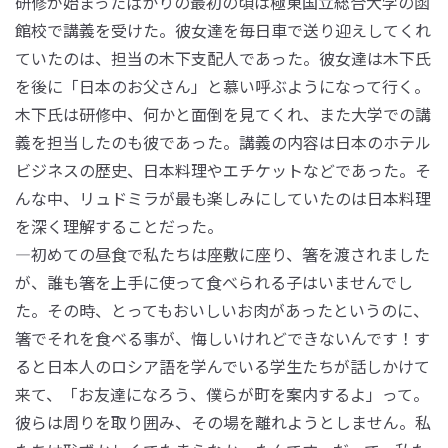
研修が始まったばかりの最初の頃は極東国立総合大学の函
館校で講義を受けた。彼女達を毎日車で送り迎えしてくれ
ていたのは、担当の木下支配人であった。彼女達は木下氏
を後に「日本のお父さん」と慕い呼ぶようになって行く。
木下氏は研修中、何かと面倒を見てくれ、また大学での講
義を担当したのも彼であった。講義の内容は日本のホテル
ビジネスの歴史、日本料理やエチケットなどであった。そ
んな中、リュドミラが最も楽しみにしていたのは日本料理
を深く理解することだった。
―初めての昼食で私たちは座敷に座り、箸を渡されました
が、誰も箸を上手に使って食べられる子はいませんでし
た。その時、とってもおいしいお肉があったというのに、
箸でそれを食べる事が、悔しいけれどできないんです！す
ると日本人のロシア語を学んでいる学生たちが話しかけて
来て、「お友達になろう、僕らが町を案内するよ」って。
彼らは周りを取り囲み、その場を離れようとしません。私