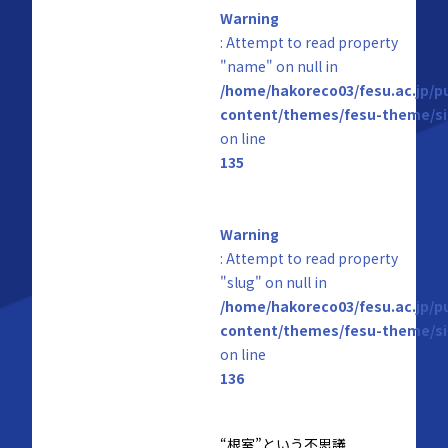
Warning
: Attempt to read property
"name" on null in
/home/hakoreco03/fesu.ac.jp/p
content/themes/fesu-theme/si
on line
135
Warning
: Attempt to read property
"slug" on null in
/home/hakoreco03/fesu.ac.jp/p
content/themes/fesu-theme/si
on line
136
“根室”という不思議