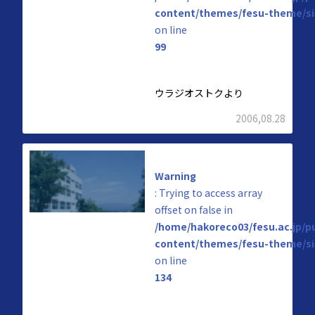
content/themes/fesu-theme/si
on line
99
ウラジオストクより
2006,08.28
Warning
: Trying to access array
offset on false in
/home/hakoreco03/fesu.ac.jp/p
content/themes/fesu-theme/si
on line
134