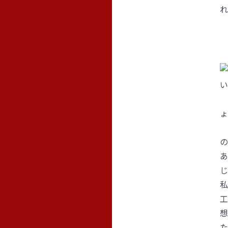
れ
い
ょ
の
あ
私
工
想
た