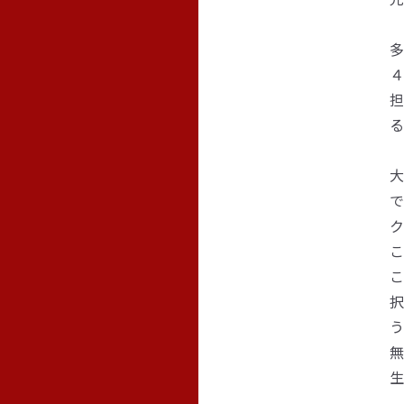
多
４
担
る
大
で
ク
こ
択
う
無
生