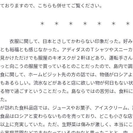
ておりますので、こちらも併せてご覧ください。
＊ ＊ ＊ ＊ ＊ ＊ ＊
衣服に関して、日本とさしてかわらない印象だった。好み
とも裕福とも感じなかった。アディダスのＴシャツやスニーカ
見かけただけでも服屋のキオスクが２軒ほどあり、運転手さん
っと向こうの服屋で買っているとのことだったので、島内で調
食に関して、ホームビジット先の方の話では、物価がロシアよ
もあるらしい。流氷などがあると店に欲しい物が何日もない状
る物で過ごすということだった。島ならではの苦労は、食料に
じた。
が訪れた食料品店では、ジュースやお菓子、アイスクリーム、
食品はロシアと変わらないものを売っており、どこも小さな店
以上に充実していた。ただ、生野菜は傷みが激しく、本当にこ
ら家庭菜園などでまかなっているのかなと思ったことと、肉、