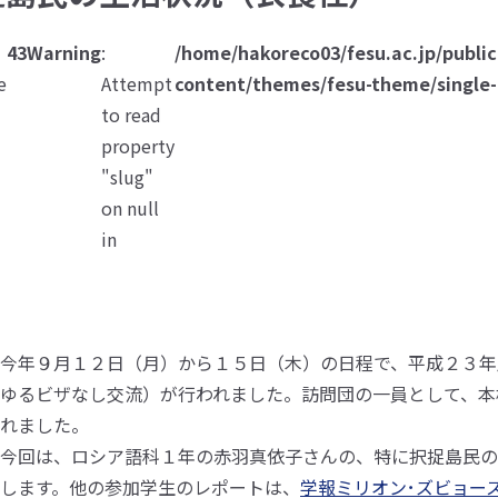
43
Warning
:
/home/hakoreco03/fesu.ac.jp/publi
e
Attempt
content/themes/fesu-theme/single-
総合大学について
to read
property
"slug"
on null
in
今年９月１２日（月）から１５日（木）の日程で、平成２３年
ゆるビザなし交流）が行われました。訪問団の一員として、本
訪れました。
今回は、ロシア語科１年の赤羽真依子さんの、特に択捉島民の
します。他の参加学生のレポートは、
学報ミリオン･ズビョー