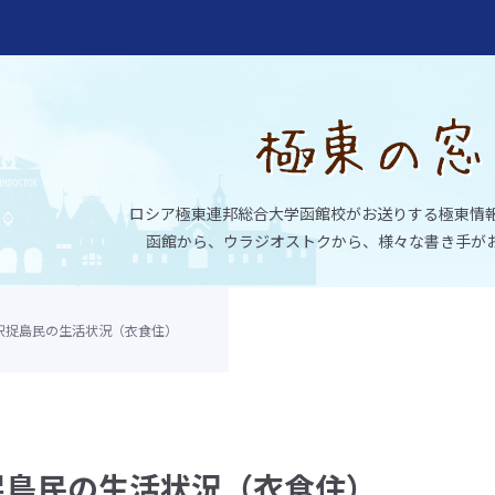
ロシア極東連邦総合大学函館校がお送りする極東情
函館から、ウラジオストクから、様々な書き手が
択捉島民の生活状況（衣食住）
大学函館校
捉島民の生活状況（衣食住）