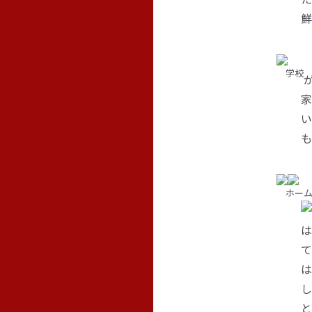
鮮
学校
家
い
も
ホーム
は
て
は
し
と