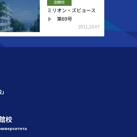
函館校
ミリオン・ズビョース
ト 第69号
2011,10.07
校」
館校
ниверситета