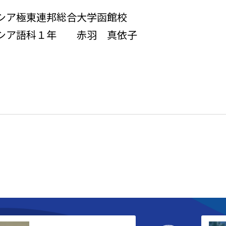
シア極東連邦総合大学函館校
シア語科１年 赤羽 真依子