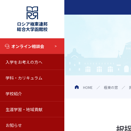
ロシア極東連邦
総合大学函館校
オンライン相談会
入学をお考えの方へ
入試情報
学科・カリキュラム
奨学金制度
学科・カリキュラム
HOME
極東の窓
学校紹介
オープンキャンパス
教育の特色
学校の概要
生涯学習・地域貢献
学校見学について
シラバス
動画で知るロシア極東連邦総合
科目等履修生
お知らせ
Web校内見学
海外留学
教員紹介
聴講生
お知らせ一覧
択