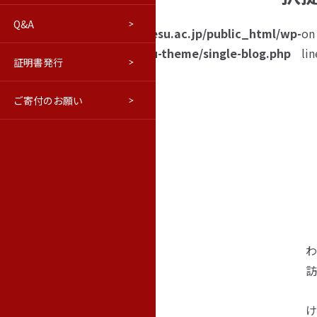
Q&A
進路について
交通アクセス
はこだてベリョースカクラブ
学報
/home/hakoreco03/fesu.ac.jp/public_html/wp-
on
ttempt
content/themes/fesu-theme/single-blog.php
lin
証明書発行
ウラジオストク本学・極東連邦
修学旅行等向けプログラム(PDF)
学報バックナンバー
o read
roperty
ご寄付のお願い
教育情報の公表
ロシア語市民講座
極東の窓（活動ブログ）
name"
 null
わ
け