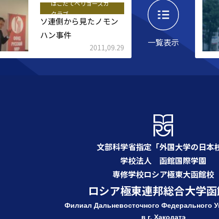
はこだてベリョースカ
クラブ
ソ連側から見たノモン
ハン事件
一覧表示
2011,09.29
文部科学省指定「外国大学の日本
学校法人 函館国際学園
専修学校ロシア極東大函館校
ロシア極東連邦総合大学函
Филиал Дальневосточного Федерального
У
в г. Хакодатэ