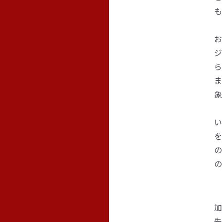
も
お
ジ
ら
ま
象
い
を
の
の
加
先