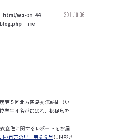
c_html/wp-
on
44
2011.10.06
blog.php
line
度第５回北方四島交流訪問（い
校学生４名が選ばれ、択捉島を
衣食住に関するレポートをお届
スト/百万の星 第６９号
に掲載さ