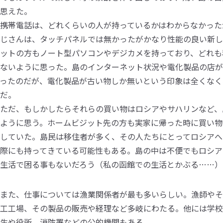
思えた。
携帯電話は、どれくらいの人が持っているかはわからなかった
じさんは、タッチパネルでは無かったがかなり性能の良い新し
ットの方もノート型パソコンやデジカメを持っており、どれも
ないように思った。島のインターネット状況や電化製品の店が
ったのだが、電化製品が古い物しか無いという印象は全くなく
だ。
ただ、もしかしたらそれらの買い物はロシアやサハリンなど、
ように思う。ホームビジット先の方も実家に帰った時に買い物
していた。島民は移住者が多く、その人たちにとってロシアへ
際にも持ってきている可能性もある。島の中は不便でもロシア
生活で困る事もないだろう（私の函館での生活とかぶる……）
また、仕事については漁業関係者が最も多いらしい。漁師やそ
工工場、その製品の販売や経理など多岐にわたる。他には学校
生や役所、消防署などの公的機関もある。