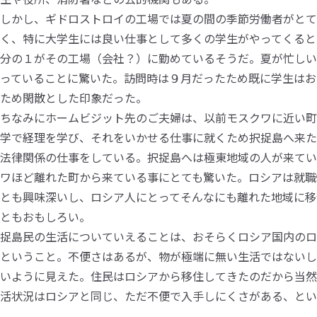
しかし、ギドロストロイの工場では夏の間の季節労働者がとて
く、特に大学生には良い仕事として多くの学生がやってくると
分の１がその工場（会社？）に勤めているそうだ。夏が忙しい
っていることに驚いた。訪問時は９月だったため既に学生はお
ため閑散とした印象だった。
ちなみにホームビジット先のご夫婦は、以前モスクワに近い町
学で経理を学び、それをいかせる仕事に就くため択捉島へ来た
法律関係の仕事をしている。択捉島へは極東地域の人が来てい
ワほど離れた町から来ている事にとても驚いた。ロシアは就職
とも興味深いし、ロシア人にとってそんなにも離れた地域に移
こともおもしろい。
捉島民の生活についていえることは、おそらくロシア国内のロ
ということ。不便さはあるが、物が極端に無い生活ではないし
いように見えた。住民はロシアから移住してきたのだから当然
活状況はロシアと同じ、ただ不便で入手しにくさがある、とい