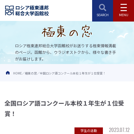
ロシア極東連邦
総合大学函館校
ロシア極東連邦総合大学函館校がお送りする極東情報満載
のページ。
函館から、ウラジオストクから、様々な書き手
がお届けします。
HOME
極東の窓
全国ロシア語コンクール本校１年生が１位受賞！
全国ロシア語コンクール本校１年生が１位受
賞！
2023.07.12
学生の活動