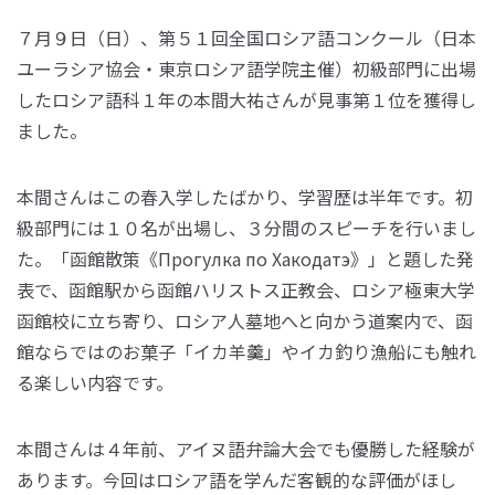
７月９日（日）、第５１回全国ロシア語コンクール（日本
ユーラシア協会・東京ロシア語学院主催）初級部門に出場
したロシア語科１年の本間大祐さんが見事第１位を獲得し
ました。
本間さんはこの春入学したばかり、学習歴は半年です。初
級部門には１０名が出場し、３分間のスピーチを行いまし
た。「函館散策《Прогулка по Хакодатэ》」と題した発
表で、函館駅から函館ハリストス正教会、ロシア極東大学
函館校に立ち寄り、ロシア人墓地へと向かう道案内で、函
館ならではのお菓子「イカ羊羹」やイカ釣り漁船にも触れ
る楽しい内容です。
本間さんは４年前、アイヌ語弁論大会でも優勝した経験が
あります。今回はロシア語を学んだ客観的な評価がほし