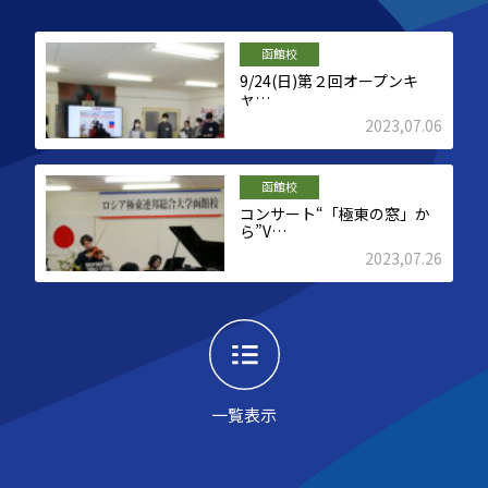
函館校
9/24(日)第２回オープンキ
ャ…
2023,07.06
函館校
コンサート“「極東の窓」か
ら”V…
2023,07.26
一覧表示