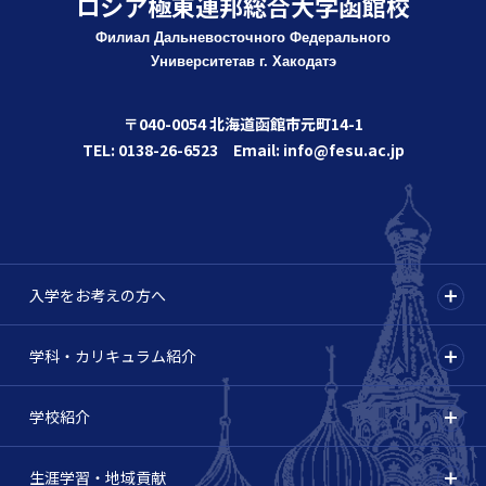
ロシア極東連邦総合大学函館校
Филиал Дальневосточного Федерального
Университета
в г. Хакодатэ
〒040-0054 北海道函館市元町14-1
TEL: 0138-26-6523 Email: info@fesu.ac.jp
入学をお考えの方へ
学科・カリキュラム紹介
学校紹介
生涯学習・地域貢献