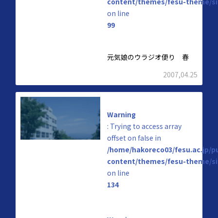
content/themes/fesu-theme/si
on line
99
元気娘のウラジオ便り 春
2007,04.25
Warning
: Trying to access array
offset on false in
/home/hakoreco03/fesu.ac.jp/p
content/themes/fesu-theme/si
on line
134