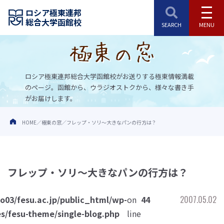
ロシア極東連邦
総合大学函館校
ロシア極東連邦総合大学函館校がお送りする極東情報満載
のページ。
函館から、ウラジオストクから、様々な書き手
がお届けします。
HOME
極東の窓
フレップ・ソリ～大きなパンの行方は？
フレップ・ソリ～大きなパンの行方は？
o03/fesu.ac.jp/public_html/wp-
on
44
2007.05.02
s/fesu-theme/single-blog.php
line