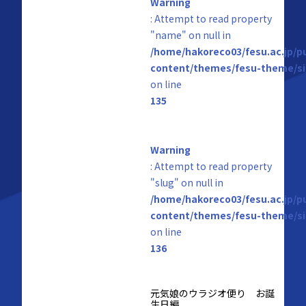
Warning
: Attempt to read property
"name" on null in
/home/hakoreco03/fesu.ac.jp/p
content/themes/fesu-theme/si
on line
135
Warning
: Attempt to read property
"slug" on null in
/home/hakoreco03/fesu.ac.jp/p
content/themes/fesu-theme/si
on line
136
元気娘のウラジオ便り お誕
生日編