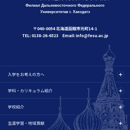
Филиал Дальневосточного Федерального
Университета
в г. Хакодатэ
〒040-0054 北海道函館市元町14-1
TEL: 0138-26-6523 Email: info@fesu.ac.jp
入学をお考えの方へ
学科・カリキュラム紹介
学校紹介
生涯学習・地域貢献