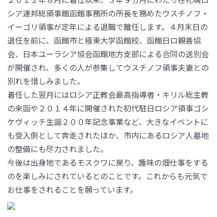
シア連邦総領事館函館事務所の所長を務めたウスチノフ・
イーゴリ領事が定年による退職で離任します。４月末日の
退任を前に、函館市と極東大学函館校、函館日ロ親善協
会、日本ユーラシア協会函館地方支部による合同の送別会
が開催され、多くの人が参集してウスチノフ領事夫妻との
別れを惜しみました。
着任した翌月にはロシア正教会最高指導者・キリル総主教
の来函や２０１４年に開催された初代駐日ロシア領事ゴシ
ケヴィッチ生誕２００年記念事業など、大きなイベントに
も受入側として奔走されたほか、市内にあるロシア人墓地
の整備にも尽力されました。
今後は出身地であるモスクワに戻り、趣味の畑仕事をする
のを楽しみにされているとのことです。これからも元気で
お仕事をされることを願っています。