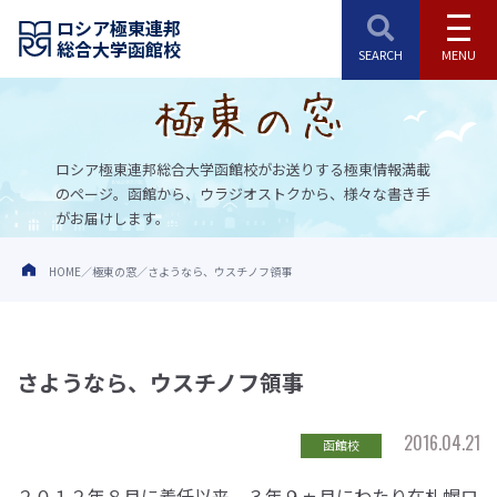
ロシア極東連邦
総合大学函館校
ロシア極東連邦総合大学函館校がお送りする極東情報満載
のページ。
函館から、ウラジオストクから、様々な書き手
がお届けします。
HOME
極東の窓
さようなら、ウスチノフ領事
さようなら、ウスチノフ領事
2016.04.21
函館校
２０１２年８月に着任以来、３年９ヵ月にわたり在札幌ロ