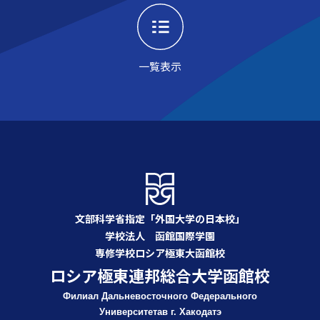
一覧表示
文部科学省指定「外国大学の日本校」
学校法人 函館国際学園
専修学校ロシア極東大函館校
ロシア極東連邦総合大学函館校
Филиал Дальневосточного Федерального
Университета
в г. Хакодатэ