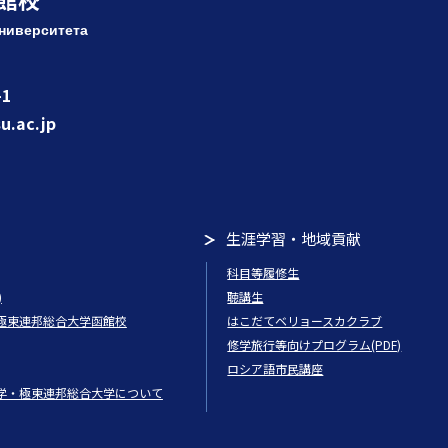
ниверситета
1
u.ac.jp
生涯学習・地域貢献
科目等履修生
)
聴講生
極東連邦総合大学函館校
はこだてベリョースカクラブ
修学旅行等向けプログラム(PDF)
ロシア語市民講座
学・極東連邦総合大学について