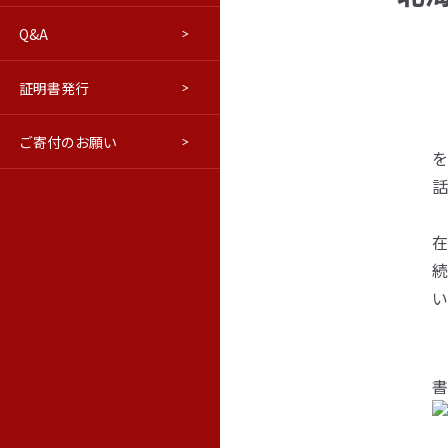
Q&A
進路について
交通アクセス
はこだてベリョースカクラブ
学報
証明書発行
ウラジオストク本学・極東連邦
修学旅行等向けプログラム(PDF)
学報バックナンバー
ご寄付のお願い
教育情報の公表
ロシア語市民講座
極東の窓（活動ブログ）
を
話
在
続
い
書