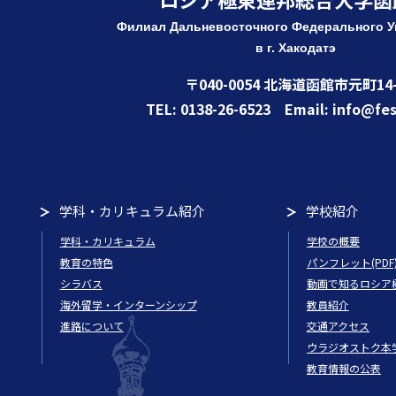
Филиал Дальневосточного Федерального
У
в г. Хакодатэ
〒040-0054 北海道函館市元町14-
TEL: 0138-26-6523 Email: info@fes
学科・カリキュラム紹介
学校紹介
学科・カリキュラム
学校の概要
教育の特色
パンフレット(PDF
シラバス
動画で知るロシア
海外留学・インターンシップ
教員紹介
進路について
交通アクセス
ウラジオストク本
教育情報の公表