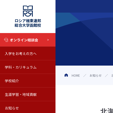
ロシア極東連邦
総合大学函館校
オンライン相談会
入学をお考えの方へ
入試情報
学科・カリキュラム
奨学金制度
学科・カリキュラム
HOME
お知らせ
学校紹介
オープンキャンパス
教育の特色
学校の概要
生涯学習・地域貢献
学校見学について
シラバス
動画で知るロシア極東連邦総合
科目等履修生
お知らせ
Web校内見学
海外留学
教員紹介
聴講生
お知らせ一覧
北