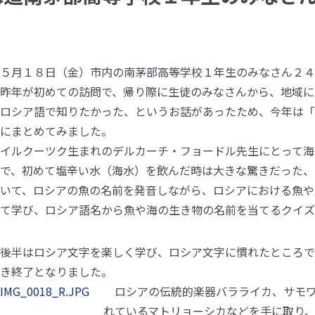
総合大学について
５月１８日（金）市内の南茅部高等学校１年生のみなさん２４
昨年が初めての訪問で、帰り際に生徒のみなさんから、地域に
ロシア語で知りたかった、というお話があったため、今年は「
にまとめてみました。
イルクーツク生まれのデルカーチ・フョードル先生にとって海
で、初めて塩辛い水（海水）を飲んだ時は大きな驚きだった、
いて、ロシアの魚の名前を発音しながら、ロシアにおける魚や
て学び、ロシア語名から魚や海の生き物の名前を当てるクイズ
後半はロシア文字を楽しく学び、ロシア文字に慣れたところで
き終了となりました。
ロシアの伝統的楽器バラライカ、サモ
れているマトリョーシカなどを手に取り