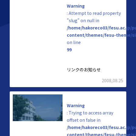
Warning
: Attempt to read property
"slug" on null in
/home/hakoreco03/fesu.ac.jp/p
content/themes/fesu-theme/si
on line
99
リンクのお知らせ
2008,08.25
Warning
: Trying to access array
offset on false in
/home/hakoreco03/fesu.ac.jp/p
content/themes/fesu-theme/si