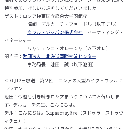
特別参加、詳しいお話をしてくださいました。
ゲスト：ロシア極東国立総合大学函館校
講師 デルカーチ・フョードル（以下デル）
ウラル・ジャパン株式会社
マーケティング・
マネージャー
リャチェンコ・オレーシャ（以下オレ）
聞き手：
財団法人 北海道国際交流センター
事務局長 池田 誠（以下池田）
＜7月12日放送 第２回 ロシアの大型バイク・ウラルに
ついて＞
池田：今週も引き続きロシアまつりについてお伺いしま
す。デルカーチ先生、こんにちは。
デル：こんにちは。Здравствуйте（ズドゥラーストゥヴ
ィチェ）！
池田：今までやっていた11月から、今年は7月ということ