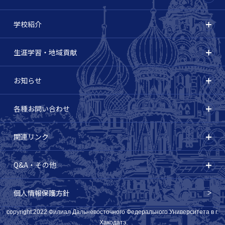
学校紹介
生涯学習・地域貢献
お知らせ
各種お問い合わせ
関連リンク
Q&A・その他
個人情報保護方針
copyright:2022 Филиал Дальневосточного Федерального Университета в г.
Хакодатэ