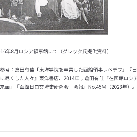
916年8月ロシア領事館にて（グレック氏提供資料）
参考：倉田有佳「東洋学院を卒業した函館領事レベデフ」『日
に尽くした人々』東洋書店、2014年；倉田有佳「在函館ロシ
来函」『函館日ロ交流史研究会 会報』No.45号（2023年）。