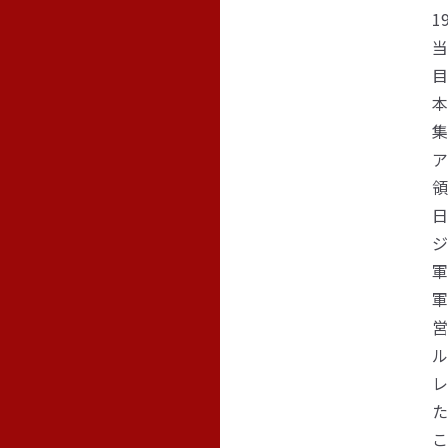
1
当
目
本
集
ア
領
日
ジ
軍
軍
営
ル
レ
た
こ