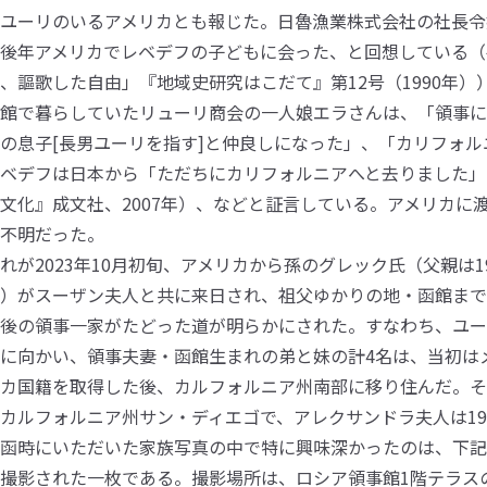
ユーリのいるアメリカとも報じた。日魯漁業株式会社の社長令
後年アメリカでレベデフの子どもに会った、と回想している（
、謳歌した自由」『地域史研究はこだて』第12号（1990年））。
館で暮らしていたリューリ商会の一人娘エラさんは、「領事に
の息子[長男ユーリを指す]と仲良しになった」、「カリフォ
ベデフは日本から「ただちにカリフォルニアへと去りました」
文化』成文社、2007年）、などと証言している。アメリカに
不明だった。
れが2023年10月初旬、アメリカから孫のグレック氏（父親は1
）がスーザン夫人と共に来日され、祖父ゆかりの地・函館まで
後の領事一家がたどった道が明らかにされた。すなわち、ユー
に向かい、領事夫妻・函館生まれの弟と妹の計4名は、当初はメ
カ国籍を取得した後、カルフォルニア州南部に移り住んだ。そして
カルフォルニア州サン・ディエゴで、アレクサンドラ夫人は19
函時にいただいた家族写真の中で特に興味深かったのは、下記
撮影された一枚である。撮影場所は、ロシア領事館1階テラス