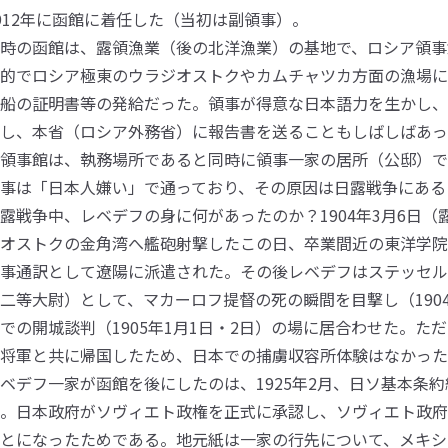
912年に函館に着任した（当初は副領事）。
時の函館は、露領漁業（後の北洋漁業）の基地で、ロシア領事
的でロシア極東のウラジオストクやカムチャツカ方面の漁場に
船の証明書等の発給だった。領事が得意な日本語力を生かし、
し、本省（ロシア外務省）に報告書を送ることもしばしばあっ
領事館は、執務場所であると同時に領事一家の居所（公邸）で
事は「日本人嫌い」で通っており、その原因は日露戦争にある
露戦争中、レベデフの身に何があったのか？1904年3月6日（
オストクの金角湾へ艦砲射撃したこの日、卒業間近の東洋学院4
事通訳として遼陽に派遣された。その後レベデフはステッセル
二等大尉）として、マカーロフ提督の死の瞬間を目撃し（1904
での開城談判（1905年1月1日・2日）の場に居合わせた。た
将軍と共に帰国したため、日本での捕虜収容所体験はなかった
ベデフ一家が函館を後にしたのは、1925年2月、日ソ基本条
。日本政府がソヴィエト政権を正式に承認し、ソヴィエト政府
とになったためである。地元紙は一家の行先について、メキシ