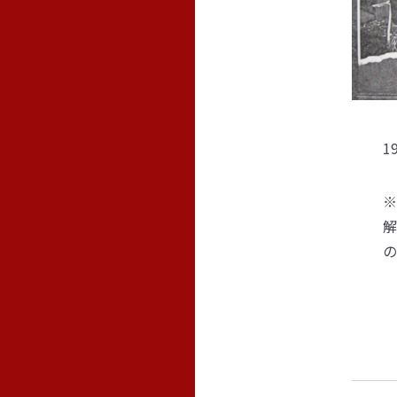
1
※
解
の