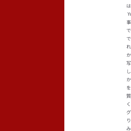
は
Y
事
で
で
れ
か
写
し
か
を
質
く
グ
り
み