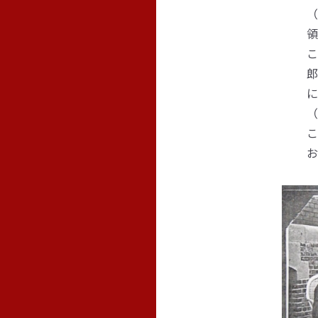
（
領
こ
郎
に
（
こ
お