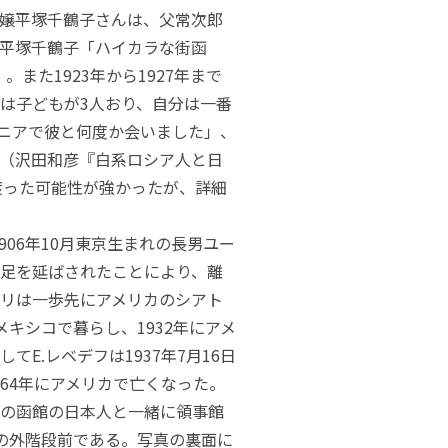
嬢平塚千鶴子さんは、父常次郎
平塚千鶴子「ハイカラな街函
また1923年から1927年まで
は子どもが3人おり、自分は一番
ルニアで彼と何度か会いました」、
（沢田和彦『白系ロシア人と日
渡った可能性が強かったが、詳細
906年10月東京生まれの長男ユー
足を延ばされたことにより、離
リは一歩先にアメリカのシアト
キシコで暮らし、1932年にアメ
E.レベデフは1937年7月16日
64年にアメリカで亡くなった。
の函館の日本人と一緒に領事館
の外階段前である。写真の裏面に