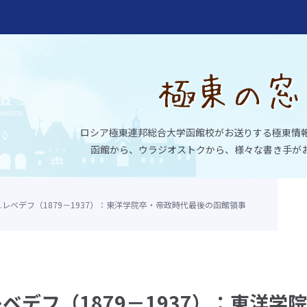
ロシア極東連邦総合大学函館校がお送りする極東情
函館から、ウラジオストクから、様々な書き手が
E.レベデフ（1879－1937）：東洋学院卒・帝政時代最後の函館領事
大学函館校
レベデフ（1879－1937）：東洋