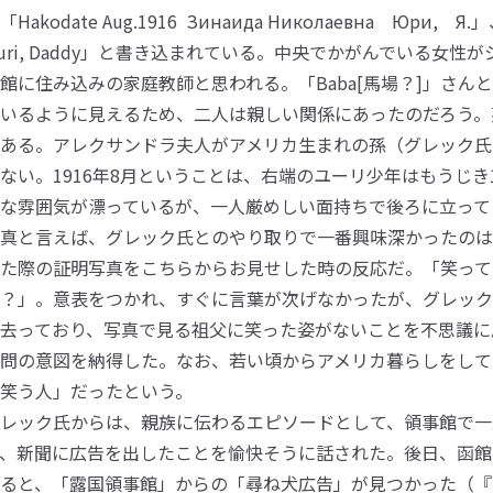
「Hakodate Aug.1916 Зинаида Николаевнa Юри, Я.」
uri, Daddy」と書き込まれている。中央でかがんでいる女
館に住み込みの家庭教師と思われる。「Baba[馬場？]」さん
いるように見えるため、二人は親しい関係にあったのだろう。
ある。アレクサンドラ夫人がアメリカ生まれの孫（グレック氏
ない。1916年8月ということは、右端のユーリ少年はもうじき
な雰囲気が漂っているが、一人厳めしい面持ちで後ろに立って
真と言えば、グレック氏とのやり取りで一番興味深かったのは
た際の証明写真をこちらからお見せした時の反応だ。「笑って
？」。意表をつかれ、すぐに言葉が次げなかったが、グレック
去っており、写真で見る祖父に笑った姿がないことを不思議に
問の意図を納得した。なお、若い頃からアメリカ暮らしをして
笑う人」だったという。
レック氏からは、親族に伝わるエピソードとして、領事館で一
、新聞に広告を出したことを愉快そうに話された。後日、函館
ると、「露国領事館」からの「尋ね犬広告」が見つかった（『函館