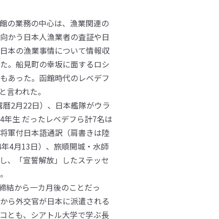
館の業務の中心は、漁業関連の
向かう日本人漁業者の査証や日
日本の漁業事情について情報収
た。船見町の幸坂に面するロシ
もあった。函館時代のレベデフ
と言われた。
露暦2月22日）、日本艦隊がウラ
年生 だったレベデフら計7名は
将軍付日本語通訳（肩書きは陸
年4月13日）、旅順開城・水師
だし、「宣誓解放」したステッセ
。
約締結から一カ月後のことだっ
から外交官が日本に派遣される
コとも、シアトル大学で学ぶ長