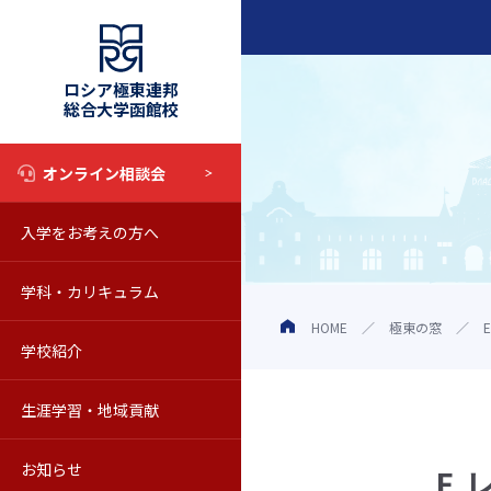
ロシア極東連邦
総合大学函館校
オンライン相談会
入学をお考えの方へ
入試情報
学科・カリキュラム
奨学金制度
学科・カリキュラム
HOME
極東の窓
学校紹介
オープンキャンパス
教育の特色
学校の概要
生涯学習・地域貢献
学校見学について
シラバス
動画で知るロシア極東連邦総合
科目等履修生
お知らせ
Web校内見学
海外留学
教員紹介
聴講生
お知らせ一覧
E.