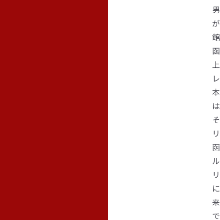
男
が
館
函
上
レ
本
は
そ
リ
函
ル
リ
に
来
で