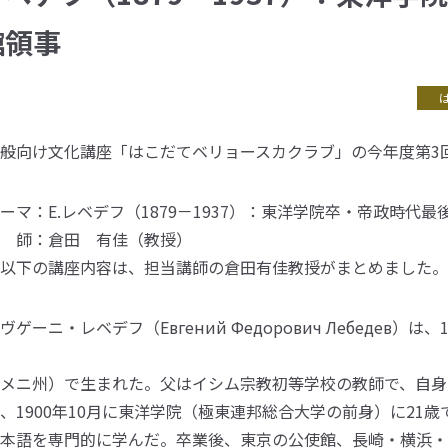
館領事
総合大学について
般向け文化講座「はこだてベリョースカクラブ」の今年度第3
ーマ：E.レベデフ（1879－1937）：東洋学院卒・帝政時代
 師：倉田 有佳（教授）
以下の講座内容は、担当講師の倉田有佳教授がまとめました。
ヴゲーニ・レベデフ（Евгений Федорович Лебедев）は、
に 西シベリアのイ
メニ州）で生まれた。父はイシム宗教初等学校の教師で、自身
、1900年10月に東洋学院（極東連邦総合大学の前身）に21
本語を専門的に学んだ。卒業後、東京の公使館、長崎・横浜・