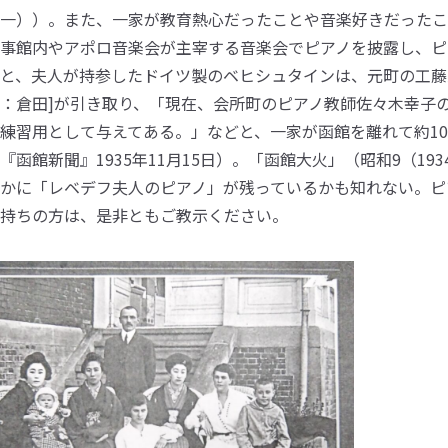
一））。また、一家が教育熱心だったことや音楽好きだったこ
事館内やアポロ音楽会が主宰する音楽会でピアノを披露し、ピ
と、夫人が持参したドイツ製のベヒシュタインは、元町の工藤
：倉田]が引き取り、「現在、会所町のピアノ教師佐々木幸子
練習用として与えてある。」などと、一家が函館を離れて約1
『函館新聞』1935年11月15日）。「函館大火」（昭和9（1
かに「レベデフ夫人のピアノ」が残っているかも知れない。ピ
持ちの方は、是非ともご教示ください。