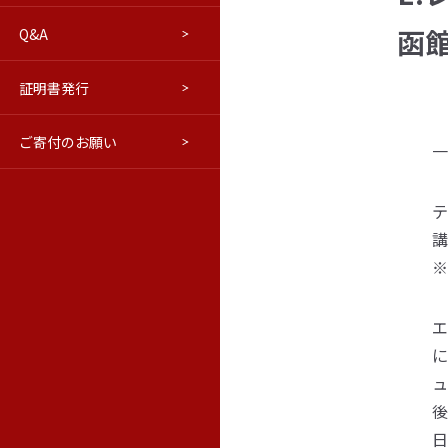
函
Q&A
進路について
交通アクセス
はこだてベリョースカクラブ
学報
証明書発行
ウラジオストク本学・極東連邦
修学旅行等向けプログラム(PDF)
学報バックナンバー
ご寄付のお願い
教育情報の公表
ロシア語市民講座
極東の窓（活動ブログ）
一
テ
講
※
エ
ュ
後
日