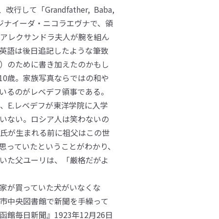
、改行して「Grandfather, Baba,
性がジナイーダ・ニコラエヴナで、領
とアレクサンドラ夫人が腕を組ん
英語は後日追記したような筆致
）のために書き加えたのかもし
10歳。家族写真ならではの和や
いるのがレベデフ領事である。
、E.レベデフが東洋学院に入学
いない。ロシア人は笑わないの
氏が生まれる前に祖父はこの世
思っていたということがわかり、
いた父ユーリは、「厳格だがよ
家が買っていた犬がいなくな
市中央図書館で新聞を手繰って
毎日新聞』1923年12月26日