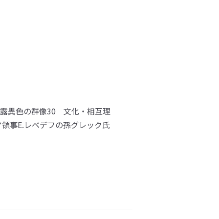
露異色の群像30 文化・相互理
ア領事E.レベデフの孫グレック氏