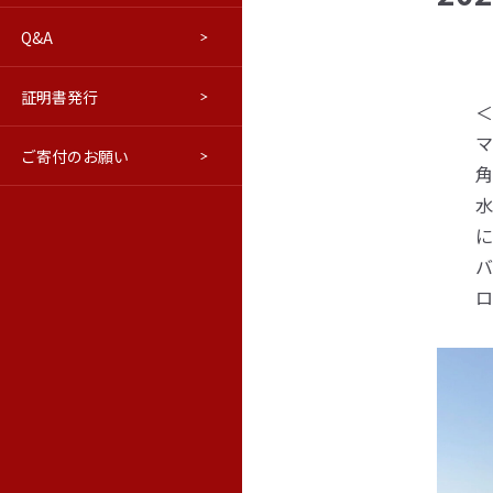
Q&A
進路について
交通アクセス
はこだてベリョースカクラブ
学報
証明書発行
ウラジオストク本学・極東連邦
修学旅行等向けプログラム(PDF)
学報バックナンバー
＜
マ
ご寄付のお願い
教育情報の公表
ロシア語市民講座
極東の窓（活動ブログ）
角
水
に
バ
ロ