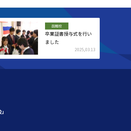
函館校
卒業証書授与式を行い
ました
2025,03.13
校」