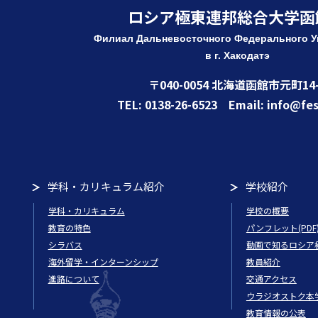
ロシア極東連邦総合大学函
Филиал Дальневосточного Федерального
У
в г. Хакодатэ
〒040-0054 北海道函館市元町14-
TEL: 0138-26-6523 Email: info@fes
学科・カリキュラム紹介
学校紹介
学科・カリキュラム
学校の概要
教育の特色
パンフレット(PDF
シラバス
動画で知るロシア
海外留学・インターンシップ
教員紹介
進路について
交通アクセス
ウラジオストク本
教育情報の公表