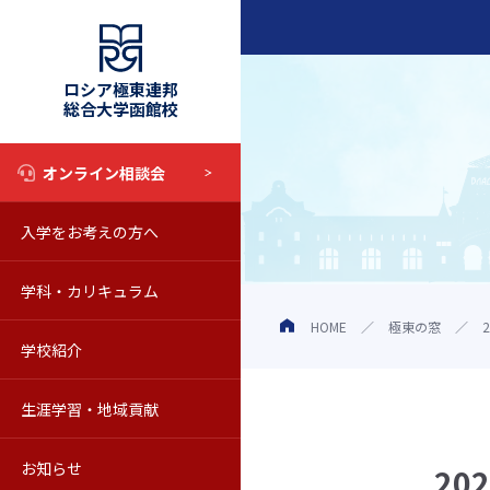
ロシア極東連邦
総合大学函館校
オンライン相談会
入学をお考えの方へ
入試情報
学科・カリキュラム
奨学金制度
学科・カリキュラム
HOME
極東の窓
学校紹介
オープンキャンパス
教育の特色
学校の概要
生涯学習・地域貢献
学校見学について
シラバス
動画で知るロシア極東連邦総合
科目等履修生
お知らせ
Web校内見学
海外留学
教員紹介
聴講生
お知らせ一覧
20