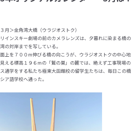
総合大学について
３月＞金角湾大橋（ウラジオストク）
リインスキー劇場の前のカメラレンズは、夕暮れに染まる橋の
湾の対岸までを写している。
面上を７００m伸びる橋の向こうが、ウラジオストクの中心地
見える標高１９６mの「鷲の巣」の麓では、絶えず工事現場の
ス通学をする私たち極東大函館校の留学生たちは、毎日この橋
シア語学校へ通った。