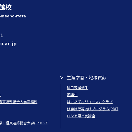
館校
ниверситета
1
u.ac.jp
生涯学習・地域貢献
科目等履修生
)
聴講生
極東連邦総合大学函館校
はこだてベリョースカクラブ
修学旅行等向けプログラム(PDF)
ロシア語市民講座
学・極東連邦総合大学について