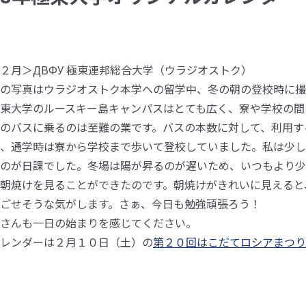
総合大学について
２月＞ДВФУ 極東連邦総合大学（ウラジオストク）
の写真はウラジオストク本学への留学中、冬の朝の登校時に撮
東大学のルースキー島キャンパスはとても広く、寮や学校の間
のバスに乗るのは至難の業です。バスの本数に対して、利用す
、通学時は寮から学校まで歩いて登校していました。私は少し
のが日課でした。冬場は陽が昇るのが遅いため、いつもより少
朝焼けを見ることができたのです。朝焼けがきれいに見えると
ごせそうな気がします。さぁ、今日も勉強頑張ろう！
さんも一日の始まりを感じてください。
レンダーは２月１０日（土）の
第２０回はこだてロシアまつり