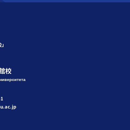
校」
館校
ниверситета
1
u.ac.jp