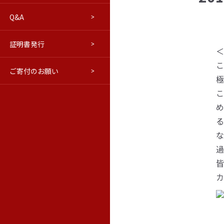
Q&A
進路について
交通アクセス
はこだてベリョースカクラブ
学報
証明書発行
ウラジオストク本学・極東連邦
修学旅行等向けプログラム(PDF)
学報バックナンバー
＜
こ
ご寄付のお願い
教育情報の公表
ロシア語市民講座
極東の窓（活動ブログ）
極
こ
め
る
な
過
皆
カ