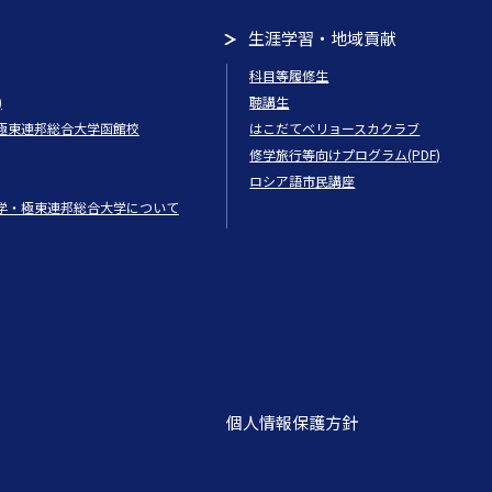
生涯学習・地域貢献
科目等履修生
)
聴講生
極東連邦総合大学函館校
はこだてベリョースカクラブ
修学旅行等向けプログラム(PDF)
ロシア語市民講座
学・極東連邦総合大学について
個人情報保護方針