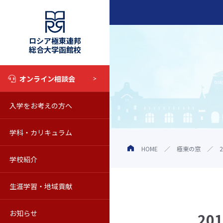
ロシア極東連邦
総合大学函館校
オンライン相談会
入学をお考えの方へ
入試情報
学科・カリキュラム
奨学金制度
学科・カリキュラム
HOME
極東の窓
学校紹介
オープンキャンパス
教育の特色
学校の概要
生涯学習・地域貢献
学校見学について
シラバス
動画で知るロシア極東連邦総合
科目等履修生
お知らせ
Web校内見学
海外留学
教員紹介
聴講生
お知らせ一覧
2