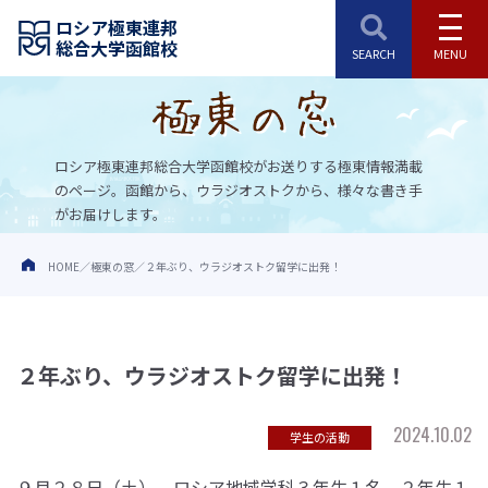
ロシア極東連邦
総合大学函館校
ロシア極東連邦総合大学函館校がお送りする極東情報満載
のページ。
函館から、ウラジオストクから、様々な書き手
がお届けします。
HOME
極東の窓
２年ぶり、ウラジオストク留学に出発！
２年ぶり、ウラジオストク留学に出発！
2024.10.02
学生の活動
９月２８日（土）、ロシア地域学科３年生１名、２年生１