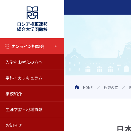
ロシア極東連邦
総合大学函館校
オンライン相談会
入学をお考えの方へ
入試情報
学科・カリキュラム
奨学金制度
学科・カリキュラム
HOME
極東の窓
学校紹介
オープンキャンパス
教育の特色
学校の概要
生涯学習・地域貢献
学校見学について
シラバス
動画で知るロシア極東連邦総合
科目等履修生
お知らせ
Web校内見学
海外留学
教員紹介
聴講生
お知らせ一覧
日