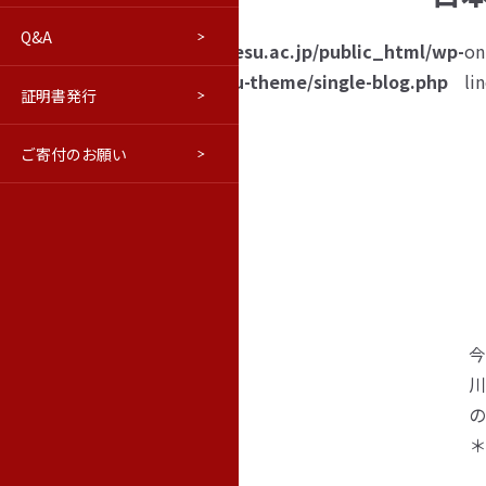
Q&A
進路について
交通アクセス
はこだてベリョースカクラブ
学報
/home/hakoreco03/fesu.ac.jp/public_html/wp-
on
ttempt
content/themes/fesu-theme/single-blog.php
li
証明書発行
ウラジオストク本学・極東連邦
修学旅行等向けプログラム(PDF)
学報バックナンバー
o read
roperty
ご寄付のお願い
教育情報の公表
ロシア語市民講座
極東の窓（活動ブログ）
name"
n null
n
今
川
の