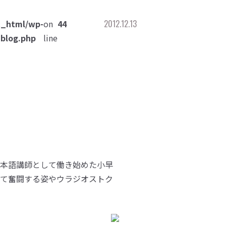
c_html/wp-
on
44
2012.12.13
-blog.php
line
本語講師として働き始めた小早
て奮闘する姿やウラジオストク