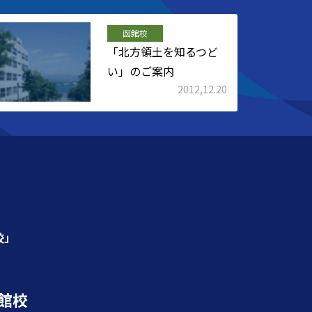
函館校
「北方領土を知るつど
い」のご案内
2012,12.20
校」
館校