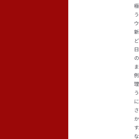
極
う
ウ
新
ど
日
の
ま
例
理
う
に
さ
か
す
な