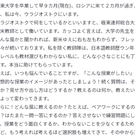
東大学を卒業して早９カ月(現在)、ロシアに来て２カ月が過
、私は今、ウラジオストクにいます。
ラジオストクで何をしているかといいますと、極東連邦総合大
米教師として働いています。カッコよく言えば、大学の先生を
んな風かと聞かれれば、新米ゆえに右も左もわからず、フレッ
々が続いております。私を除く教師陣は、日本語教師歴ウン年
レベルも教材選びもわからない私に、どんな小さなことにも丁
す。本当に助けてもらっています。
えば、いつも悩んでいることですが、「こんな授業がしたい」
想的な授業のイメージがあったとしましょう！続く質問は、そ
か？見せ方や出し方はどうするか？教えるのは何か、教えたい
よって変わってきます。
らに！どんな風に教えるのか？たとえば、ペアワークにするの
？はたまた一問一答にするのか？答えさせないで練習問題にし
。授業をどう面白くするか、わからないことを少なくするため
ど、もう考えれば考えるほど選択肢も増えてきて、その中から