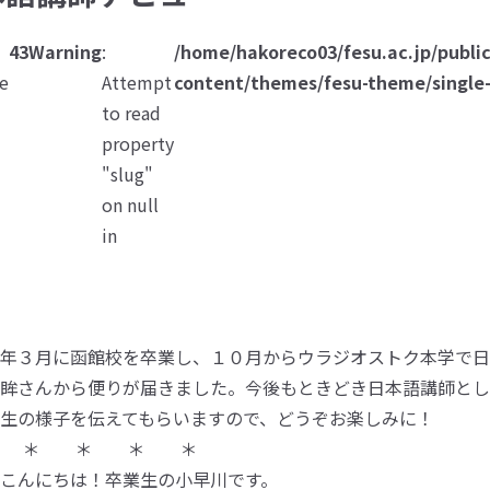
43
Warning
:
/home/hakoreco03/fesu.ac.jp/publi
ne
Attempt
content/themes/fesu-theme/single
総合大学について
to read
property
"slug"
on null
in
年３月に函館校を卒業し、１０月からウラジオストク本学で日
眸さんから便りが届きました。今後もときどき日本語講師とし
生の様子を伝えてもらいますので、どうぞお楽しみに！
＊ ＊ ＊ ＊ ＊
こんにちは！卒業生の小早川です。