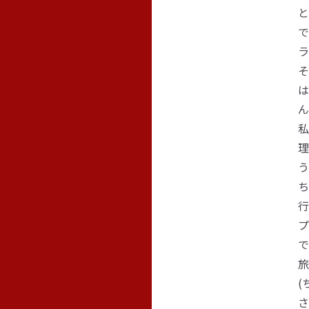
と
で
ラ
そ
は
ん
私
理
う
ち
行
プ
で
旅
(
さ