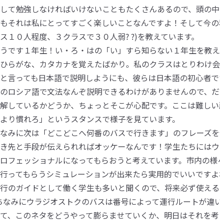
して勉強しなければいけないこともたくさんあるので、頭の中は
もそれは私にとってすごく楽しいことなんですよ！そして今の
ス１０人程度、３クラスで３０人弱? ?)を教えています。
うです１年生！い・ろ・はの「い」すら知らない１年生を教え
ひらがな、カタカナを覚えたばかり。私のクラスはとりわけ会
と言っても日本語で説明しようにも、彼らは日本語の初心者で
のロシア語で文法なんぞ説明できるわけがありませんので、だ
解しているかどうか、ちょっとそこが心配です。ここは難しい
より慣れろ」というスタンスで様子を見ています。
なみに次は「どこどこへ何番のバスで行きます」のフレーズを
き先と手段が伝えられればオッケーなんです！学生たちにはウ
ロフェッショナルになってもらおうと考えています。市内の様
行ってもらうシミュレーションが出来たら実用的でいいですよ
行のガイドとして働く学生も多いと聞くので、将来必ず使える
ちなみにウラジオストクのバスは番号によって運行ルートが違い
て、このネタをどうやって膨らませていくか、明日はそれを考