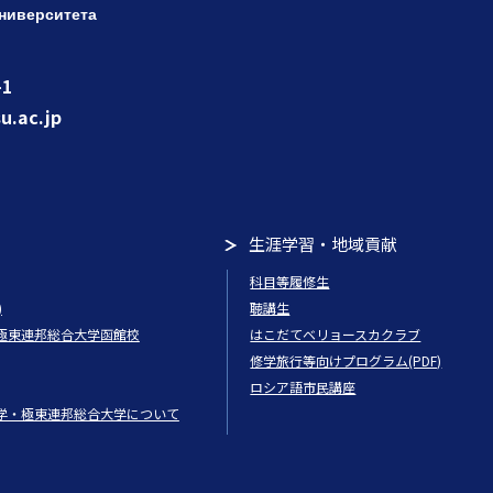
ниверситета
1
u.ac.jp
生涯学習・地域貢献
科目等履修生
)
聴講生
極東連邦総合大学函館校
はこだてベリョースカクラブ
修学旅行等向けプログラム(PDF)
ロシア語市民講座
学・極東連邦総合大学について