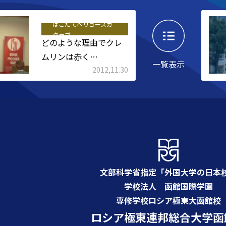
はこだてベリョースカ
クラブ
どのような理由でクレ
ムリンは赤く…
一覧表示
2012,11.30
文部科学省指定「外国大学の日本
学校法人 函館国際学園
専修学校ロシア極東大函館校
ロシア極東連邦総合大学函