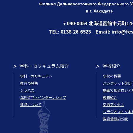
Филиал Дальневосточного Федерального
У
в г. Хакодатэ
〒040-0054 北海道函館市元町14-
TEL: 0138-26-6523 Email: info@fes
学科・カリキュラム紹介
学校紹介
学科・カリキュラム
学校の概要
教育の特色
パンフレット(PDF
シラバス
動画で知るロシア
海外留学・インターンシップ
教員紹介
進路について
交通アクセス
ウラジオストク本
教育情報の公表