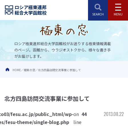
ロシア極東連邦
総合大学函館校
ロシア極東連邦総合大学函館校がお送りする極東情報満載
のページ。
函館から、ウラジオストクから、様々な書き手
がお届けします。
HOME
極東の窓
北方四島訪問交流事業に参加して
北方四島訪問交流事業に参加して
o03/fesu.ac.jp/public_html/wp-
on
44
2013.08.22
s/fesu-theme/single-blog.php
line