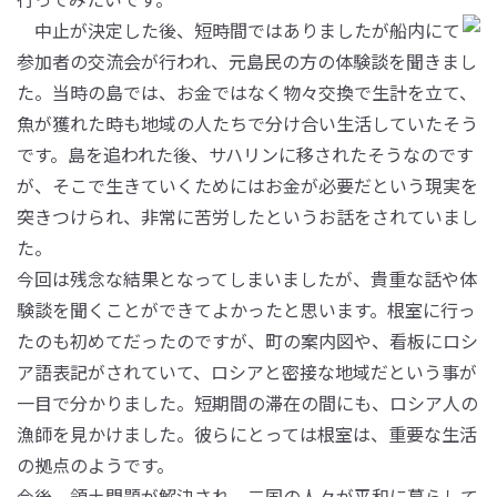
中止が決定した後、短時間ではありましたが船内にて
参加者の交流会が行われ、元島民の方の体験談を聞きまし
た。当時の島では、お金ではなく物々交換で生計を立て、
魚が獲れた時も地域の人たちで分け合い生活していたそう
です。島を追われた後、サハリンに移されたそうなのです
が、そこで生きていくためにはお金が必要だという現実を
突きつけられ、非常に苦労したというお話をされていまし
た。
今回は残念な結果となってしまいましたが、貴重な話や体
験談を聞くことができてよかったと思います。根室に行っ
たのも初めてだったのですが、町の案内図や、看板にロシ
ア語表記がされていて、ロシアと密接な地域だという事が
一目で分かりました。短期間の滞在の間にも、ロシア人の
漁師を見かけました。彼らにとっては根室は、重要な生活
の拠点のようです。
今後、領土問題が解決され、二国の人々が平和に暮らして