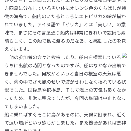
方四島に分布している黒い体にオレンジ色のくちばしが特
徴の海鳥で、船内のいたるところにエトピリカの絵が描か
れていました。アイヌ語で「ピリカ」とは「美しい」の意
味で、まさにその言葉通り船内は非常にきれいで設備も素
晴らしく、この船で島に渡るのだなあ、と感動したのを覚
えています。
他の参加者の方々と挨拶したり、船内を探索している
うちに出航の時間となったのですが、船はなかなか出航で
きませんでした。何故かというと当日の根室の天気は悪
く、湾の中でさえ風のせいで波がせわしなく揺れている状
況でした。国後島や択捉島、そして海上の天気も良くなか
ったため、非常に残念でしたが、今回の訪問は中止となっ
てしまいました。
船に乗ればすぐそこに島があるのに、天候に阻まれ、近く
て遠い場所という感じがしました。また機会があれば是非
行ってみたいです。