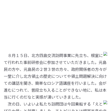
８月１５日、北方四島交流訪問事業に先立ち、根室に
て行われた事前研修会に参加させていただきました。元島
民の方や、元島民の２世３世の方々、政府関係者の方々が
一堂に介し北方領土の歴史についてや領土問題解決に向け
ての講話を聞き、簡単なロシア語講座を行いました。会が
進むにつれて、普段立ち入ることができない地に、私は本
当に行くのだなと実感が湧いていきました。
次の日、いよいよ私たち訪問団は今回乗船する「えと
ぴりか号」と対面しました。エトピリカとは根室半島や北