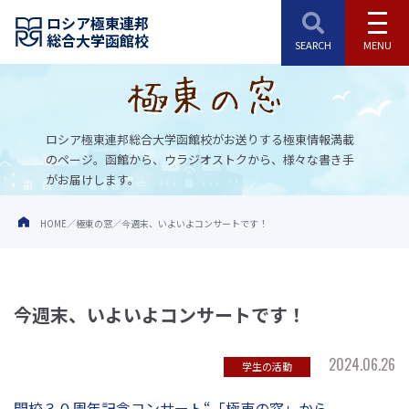
ロシア極東連邦
総合大学函館校
ロシア極東連邦総合大学函館校がお送りする極東情報満載
のページ。
函館から、ウラジオストクから、様々な書き手
がお届けします。
HOME
極東の窓
今週末、いよいよコンサートです！
今週末、いよいよコンサートです！
2024.06.26
学生の活動
開校３０周年記念コンサート“「極東の窓」から