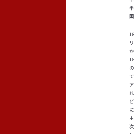
半
国
1
リ
か
1
の
で
ア
れ
ど
に
主
次