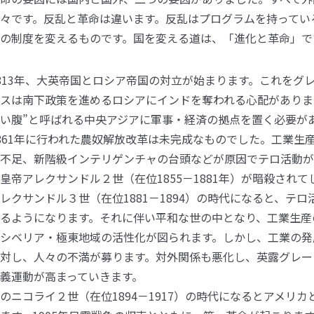
々です。反乱と革命は違います。反乱はプログラムを持ってい
の制度を変えるものです。国を変える道は、「進化と革命」で
813年、大英帝国とロシア帝国の対立が始まります。これをグ
スは南下政策を進めるロシアにインドを奪われる心配がありま
い腹”と呼ばれる中央アジアに軍事・経済の拠点を置く必要が
861年に行われた農奴解放改革は未完成なものでした。工業生
不足、新階級インテリゲンチャの台頭などが原因でテロ活動が頻
皇帝アレクサンドル２世（在位1855－1881年）が暗殺されて
レクサンドル３世（在位1881－1894）の時代になると、テ
るようになります。それに伴い平和な世の中となり、工業生産
シベリア・極東地域の活性化が図られます。しかし、工業の発
対し、人々の不満が募ります。対外関係も悪化し、英露グレー
義運動が高まっていきます。
のニコライ２世（在位1894－1917）の時代になるとアメリ