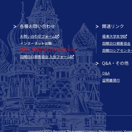
各種お問い合わせ
関連リンク
お問い合わせフォーム
極東大学本学
インターネット出願
函館日ロ親善協会
(現在、使用することはできません)
函館ロシアセンタ
函館日ロ親善協会 入会フォーム
Q&A・その他
Q&A
証明書発行
copyright:2022 Филиал Дальневосточного Федерального Униве