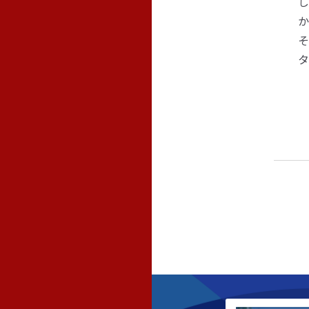
し
か
そ
タ