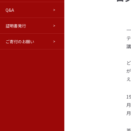
Q&A
進路について
交通アクセス
はこだてベリョースカクラブ
学報
証明書発行
ウラジオストク本学・極東連邦
修学旅行等向けプログラム(PDF)
学報バックナンバー
一
テ
ご寄付のお願い
教育情報の公表
ロシア語市民講座
極東の窓（活動ブログ）
講
ど
が
え
1
月
月
革