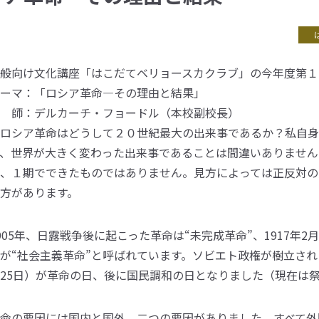
総合大学について
般向け文化講座「はこだてベリョースカクラブ」の今年度第１
ーマ：「ロシア革命―その理由と結果」
 師：デルカーチ・フョードル（本校副校長）
ロシア革命はどうして２０世紀最大の出来事であるか？私自身
、世界が大きく変わった出来事であることは間違いありません
、１期でできたものではありません。見方によっては正反対の
方があります。
905年、日露戦争後に起こった革命は“未完成革命”、1917年2月
が“社会主義革命”と呼ばれています。ソビエト政権が樹立された
25日）が革命の日、後に国民調和の日となりました（現在は
命の要因には国内と国外、二つの要因がありました。すべて外