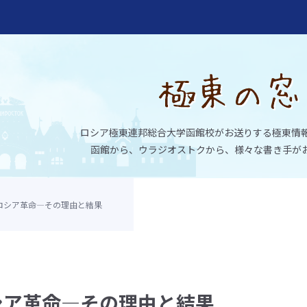
ロシア極東連邦総合大学函館校がお送りする極東情
函館から、ウラジオストクから、様々な書き手が
ロシア革命―その理由と結果
大学函館校
シア革命―その理由と結果