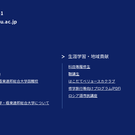
1
u.ac.jp
生涯学習・地域貢献
科目等履修生
)
聴講生
極東連邦総合大学函館校
はこだてベリョースカクラブ
修学旅行等向けプログラム(PDF)
ロシア語市民講座
学・極東連邦総合大学について