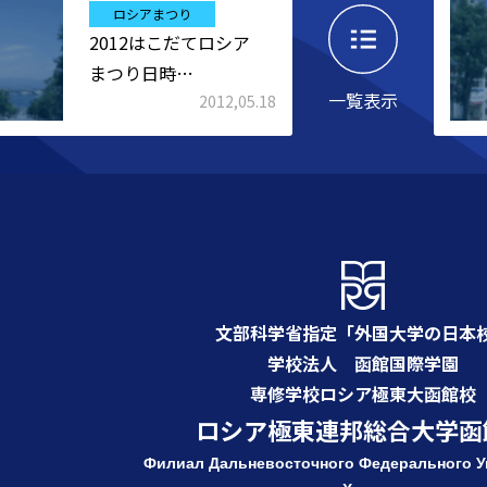
ロシアまつり
2012はこだてロシア
まつり日時…
一覧表示
2012,05.18
文部科学省指定「外国大学の日本
学校法人 函館国際学園
専修学校ロシア極東大函館校
ロシア極東連邦総合大学函
Филиал Дальневосточного Федерального
У