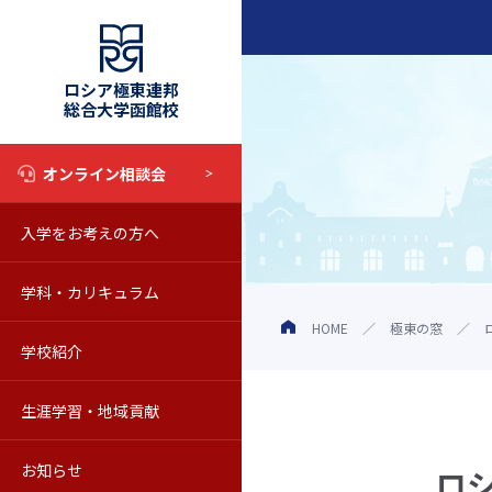
ロシア極東連邦
総合大学函館校
オンライン相談会
入学をお考えの方へ
入試情報
学科・カリキュラム
奨学金制度
学科・カリキュラム
HOME
極東の窓
学校紹介
オープンキャンパス
教育の特色
学校の概要
生涯学習・地域貢献
学校見学について
シラバス
動画で知るロシア極東連邦総合
科目等履修生
お知らせ
Web校内見学
海外留学
教員紹介
聴講生
お知らせ一覧
ロ