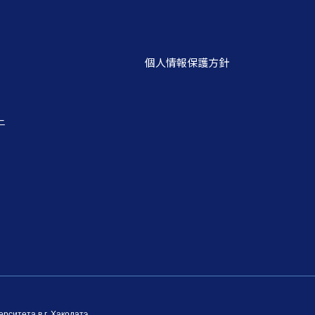
個人情報保護方針
ー
рситета в г. Хакодатэ