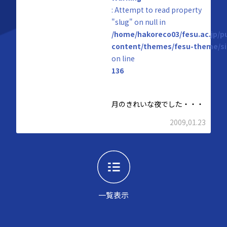
: Attempt to read property
"slug" on null in
/home/hakoreco03/fesu.ac.jp/p
content/themes/fesu-theme/si
on line
136
月のきれいな夜でした・・・
2009,01.23
一覧表示