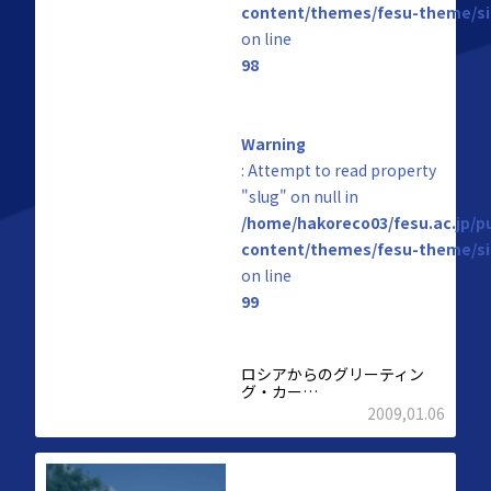
content/themes/fesu-theme/si
on line
98
Warning
: Attempt to read property
"slug" on null in
/home/hakoreco03/fesu.ac.jp/p
content/themes/fesu-theme/si
on line
99
ロシアからのグリーティン
グ・カー…
2009,01.06