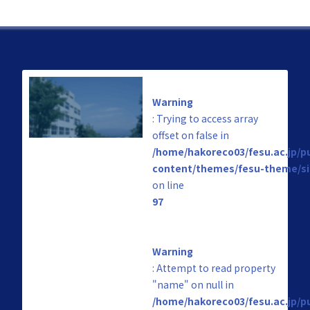
Warning
: Trying to access array
offset on false in
/home/hakoreco03/fesu.ac.jp/p
content/themes/fesu-theme/si
on line
97
Warning
: Attempt to read property
"name" on null in
/home/hakoreco03/fesu.ac.jp/p