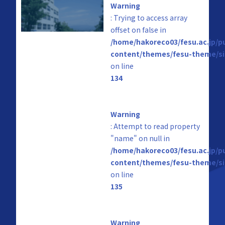
Warning
: Trying to access array
offset on false in
/home/hakoreco03/fesu.ac.jp/p
content/themes/fesu-theme/si
on line
134
Warning
: Attempt to read property
"name" on null in
/home/hakoreco03/fesu.ac.jp/p
content/themes/fesu-theme/si
on line
135
Warning