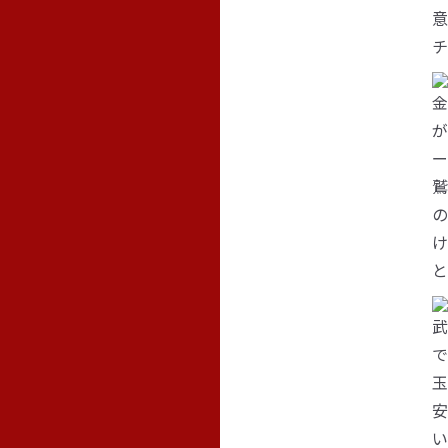
意
金
が
ー
鷲
の
け
と
武
で
玉
安
い