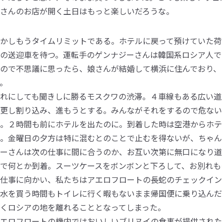
さんのお店が開く土日はもっと楽しいだろうな。
かしもうタイムリミットである。ホテルに戻って預けていた荷
の送迎車を待つ。運転手のゲンナジーさんは韓国系ロシア人で
ので不思議に思ったら、娘さんが結婚して横浜に住んでおり、
。
れにしても聞きしに勝るモスクワの渋滞。４車線もある広い道
更し割り込み、進もうとする。みんながそれをするので危ない
。２時間も前にホテルを出たのに。到着した時は空港からホテ
。金曜日の夕方は特に混むとのことで止むを得ないが、ちゃん
ーさんは次の仕事に間に合うのか、お互い次第に無口になり道
で何とか到着。スーツケースをボンボンと下ろして、お別れも
仕事に向かい、私たちはアエロフロートの長蛇のチェックイン
水を買う時間もトイレに行く暇もないまま帰国便に乗り込んだ
くロシアの地を離れることとなってしまった。
エロフロートの機内ではおいしいブリヌイの食事が提供された