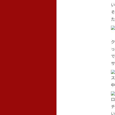
い
そ
た
ク
っ
で
サ
ス
中
ロ
チ
い