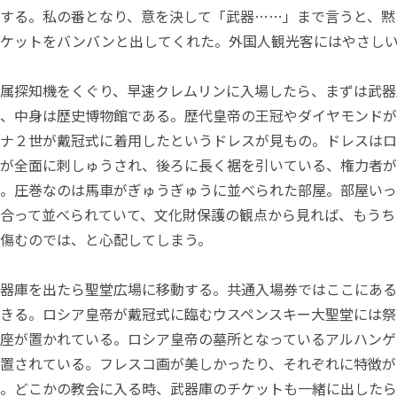
する。私の番となり、意を決して「武器……」まで言うと、黙
チケットをバンバンと出してくれた。外国人観光客にはやさし
属探知機をくぐり、早速クレムリンに入場したら、まずは武器
、中身は歴史博物館である。歴代皇帝の王冠やダイヤモンドが
ナ２世が戴冠式に着用したというドレスが見もの。ドレスはロ
が全面に刺しゅうされ、後ろに長く裾を引いている、権力者が
。圧巻なのは馬車がぎゅうぎゅうに並べられた部屋。部屋いっ
合って並べられていて、文化財保護の観点から見れば、もうち
傷むのでは、と心配してしまう。
器庫を出たら聖堂広場に移動する。共通入場券ではここにある
きる。ロシア皇帝が戴冠式に臨むウスペンスキー大聖堂には祭
座が置かれている。ロシア皇帝の墓所となっているアルハンゲ
置されている。フレスコ画が美しかったり、それぞれに特徴が
。どこかの教会に入る時、武器庫のチケットも一緒に出したら