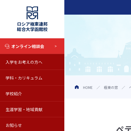
ロシア極東連邦
総合大学函館校
オンライン相談会
入学をお考えの方へ
入試情報
学科・カリキュラム
奨学金制度
学科・カリキュラム
HOME
極東の窓
学校紹介
オープンキャンパス
教育の特色
学校の概要
生涯学習・地域貢献
学校見学について
シラバス
動画で知るロシア極東連邦総合
科目等履修生
お知らせ
Web校内見学
海外留学
教員紹介
聴講生
お知らせ一覧
ペ