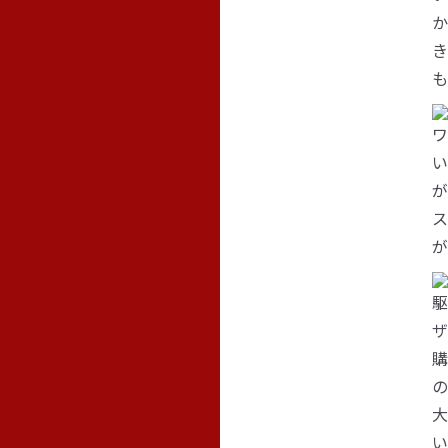
か
き
も
ワ
い
が
ス
が
駆
ザ
購
の
大
い