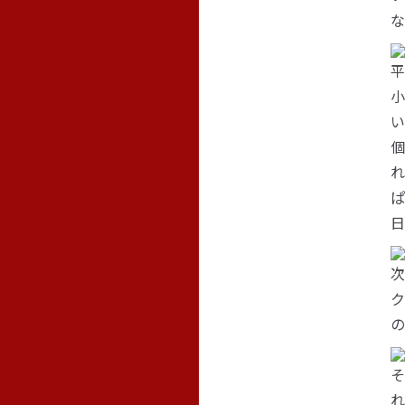
な
平
小
い
個
れ
ぱ
日
次
ク
の
そ
れ