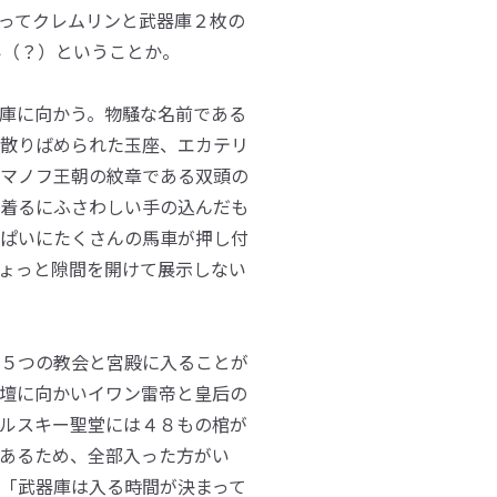
ってクレムリンと武器庫２枚の
い（？）ということか。
庫に向かう。物騒な名前である
散りばめられた玉座、エカテリ
マノフ王朝の紋章である双頭の
着るにふさわしい手の込んだも
ぱいにたくさんの馬車が押し付
ょっと隙間を開けて展示しない
５つの教会と宮殿に入ることが
壇に向かいイワン雷帝と皇后の
ルスキー聖堂には４８もの棺が
あるため、全部入った方がい
「武器庫は入る時間が決まって