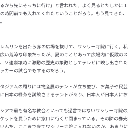
るから先にそっちに行け」と言われた。よく見るとたしかに１
の時間前でも入れてくれたということだろう。もう見てきた、
。
レムリンを出たら赤の広場を抜けて、ワシリー寺院に行く。私
広い荒涼な印象だったが、夏のこととあって広場内に仮設のス
、ソ連崩壊時に激動の歴史の象徴としてテレビに映し出された
ッカーの試合でもするのだろう。
タジアムの周りには物産展のテントが立ち並び、お菓子や民芸
に日本の緑茶を試飲させるテントがあり、日本人が日本人にお
シアで最も有名な教会といっても過言ではないワシリー寺院の
ケットを買うために窓口に行くと閉まっている。その隣の券売
いんだ、ここまで来てワシリー寺院に入れないのか、あまりに