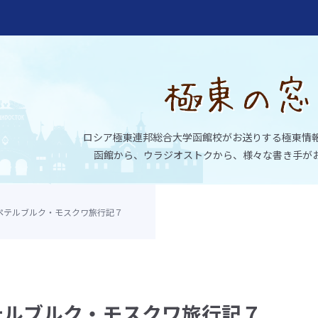
ロシア極東連邦総合大学函館校がお送りする極東情
函館から、ウラジオストクから、様々な書き手が
ペテルブルク・モスクワ旅行記７
大学函館校
テルブルク・モスクワ旅行記７