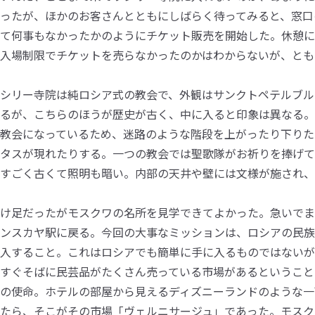
ったが、ほかのお客さんとともにしばらく待ってみると、窓口
て何事もなかったかのようにチケット販売を開始した。休憩に
入場制限でチケットを売らなかったのかはわからないが、とも
シリー寺院は純ロシア式の教会で、外観はサンクトペテルブル
るが、こちらのほうが歴史が古く、中に入ると印象は異なる。
教会になっているため、迷路のような階段を上がったり下りた
タスが現れたりする。一つの教会では聖歌隊がお祈りを捧げて
すごく古くて照明も暗い。内部の天井や壁には文様が施され、
け足だったがモスクワの名所を見学できてよかった。急いでま
ンスカヤ駅に戻る。今回の大事なミッションは、ロシアの民族
入すること。これはロシアでも簡単に手に入るものではないが
すぐそばに民芸品がたくさん売っている市場があるということ
の使命。ホテルの部屋から見えるディズニーランドのような一
たら、そこがその市場「ヴェルニサージュ」であった。モスク