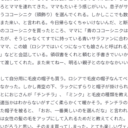
ろとママを連れてきた。ママもたいそう感じがいい。息子がサ
うココーシニク（頭飾り）を選んでくれる。しかしここでも数
また来い、と言われる。今日帰らなくちゃいけないんだ、と断
のココーシニクを買ったところ、ママに「青のココーシニクは
たが、そうじゃなくてすでに持っている青いサラファンに合わ
ママ、この娘（ロシアではいくつになっても娘さんと呼ばれる
」などと会話している。領収書をくれと頼むと手書きでいいか
て渡してくれた。また来てねー、明るい親子とのなかなかいい
して自分用に毛皮の帽子も買う。ロシアで毛皮の帽子なんてベ
なかった。しかし青空の下、ラックにずらりと帽子が掛けられ
とにおじさんが「チンチラ」、「ミンク」と毛皮の種類を教え
適当かはわからないがすごく柔らかくて暖かそう。チンチラの
た帽子を被ると、「おお、一番美しいのを選んだな」と言われ
は女性の髪の毛をアップにして入れるためだと教えてくれた。
いだろうと思い、そのまま買ってしまった。とても楽しいヴェ