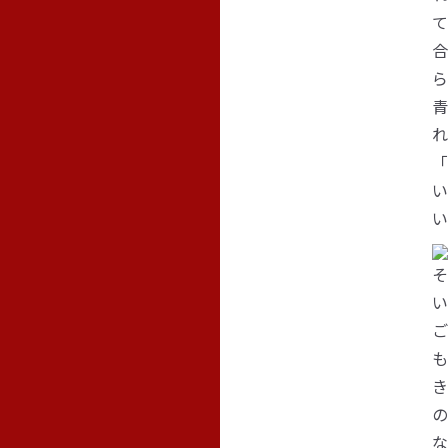
て
合
ら
青
れ
「
い
い
そ
い
ご
も
き
の
な