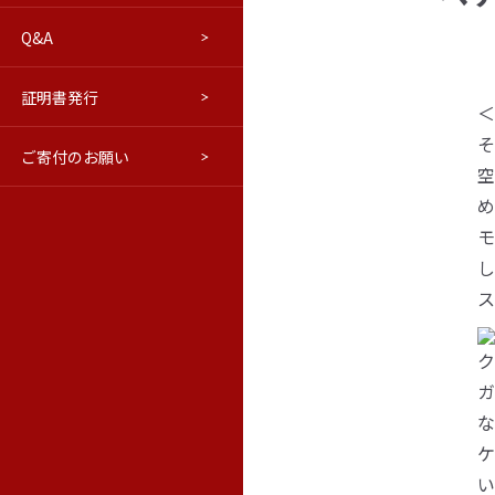
Q&A
進路について
交通アクセス
はこだてベリョースカクラブ
学報
証明書発行
ウラジオストク本学・極東連邦
修学旅行等向けプログラム(PDF)
学報バックナンバー
＜
そ
ご寄付のお願い
教育情報の公表
ロシア語市民講座
極東の窓（活動ブログ）
空
め
モ
し
ス
ク
ガ
な
ケ
い