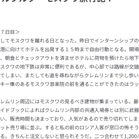
総合大学について
７日目＞
してモスクワを離れる日となった。昨日でインターンシップの
港に向けてホテルを出発する１５時まで自由行動となる。開場
、朝食とチェックアウトを済ませホテルに荷物を預けたら地下
スクワの地下鉄は非常に便利であるが、中心部では路線が交錯
てしまい、またしても道を尋ねながらクレムリンまで少し歩い
キー像のあるモスクワ音楽院の前を通ることができたのはラッ
レムリン周辺にはモスクワの見るべき建物が集まっている。最
イドブックによればクレムリン内部の共通入場券とは別に武器
い、販売時間も決まっており、人気があるので売り切れてしま
ット売り場に並ぶ。すると私の前のロシア人客が窓口の怖そう
る。きちんと注文しないと怒られそうだ。二つ合わせて1,20