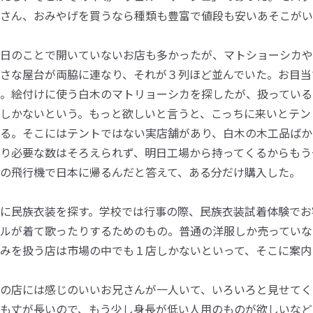
さん、おみやげを買うなら種類も豊富で値段も安いあそこがい
日のことで開いていないお店も多かったが、マトショーシカや
さな屋台が両脇に連なり、それが３列ほど並んでいた。お目当
。絵付けに使う白木のマトリョーシカを探したが、扱っている
しかないという。もっと欲しいと言うと、こっちに来いとテン
る。そこにはテントではない実店舗があり、白木の木工品ばか
り必要な数はそろえられず、明日工場から持ってくるからもう
の飛行機で日本に帰るんだと答えて、ある分だけ購入した。
に民族衣装を探す。学校では行事の際、民族衣装試着体験でお
ルが着て歌ったりするためのもの。普通の洋服しか売っていな
みを扱う店は市場の中でも１店しかないといって、そこに案内
の店には感じのいいお兄さんが一人いて、いろいろと見せてく
も丈が長いので、もう少し身長が低い人用のものが欲しいなど