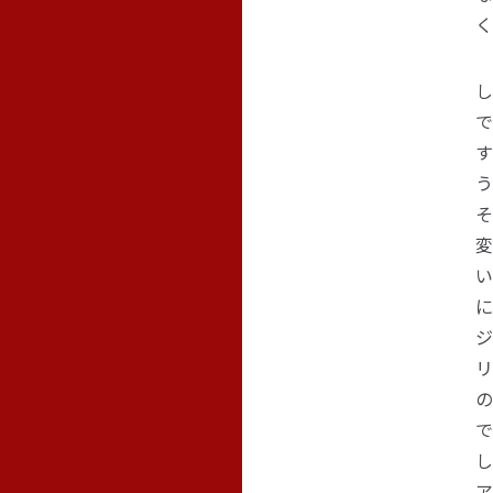
く
し
で
す
う
そ
変
い
に
ジ
リ
の
で
し
ア