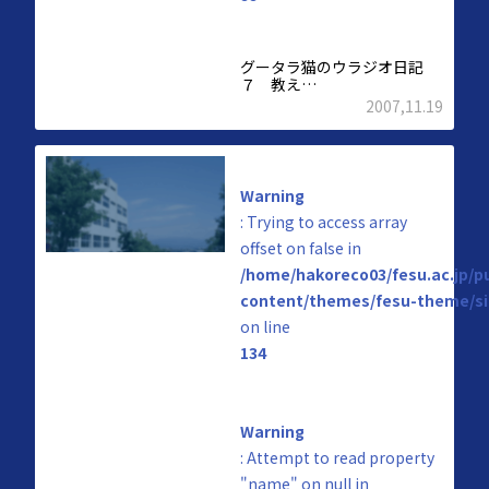
グータラ猫のウラジオ日記
７ 教え…
2007,11.19
Warning
: Trying to access array
offset on false in
/home/hakoreco03/fesu.ac.jp/p
content/themes/fesu-theme/si
on line
134
Warning
: Attempt to read property
"name" on null in