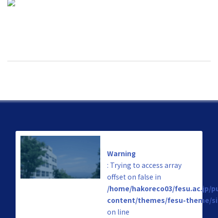
Warning
: Trying to access array
offset on false in
/home/hakoreco03/fesu.ac.jp/p
content/themes/fesu-theme/si
on line