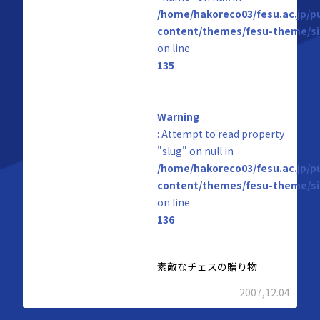
/home/hakoreco03/fesu.ac.jp/p
content/themes/fesu-theme/si
on line
135
Warning
: Attempt to read property
"slug" on null in
/home/hakoreco03/fesu.ac.jp/p
content/themes/fesu-theme/si
on line
136
素敵なチェスの贈り物
2007,12.04