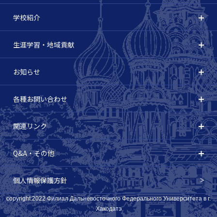
学校紹介
生涯学習・地域貢献
お知らせ
各種お問い合わせ
関連リンク
Q&A・その他
個人情報保護方針
copyright:2022 Филиал Дальневосточного Федерального Университета в г.
Хакодатэ