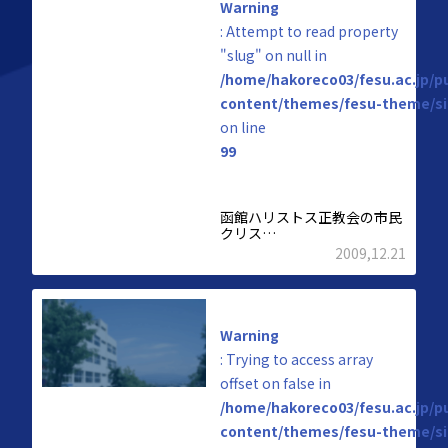
Warning
: Attempt to read property
"slug" on null in
/home/hakoreco03/fesu.ac.jp/p
content/themes/fesu-theme/si
on line
99
函館ハリストス正教会の市民
クリス…
2009,12.21
Warning
: Trying to access array
offset on false in
/home/hakoreco03/fesu.ac.jp/p
content/themes/fesu-theme/si