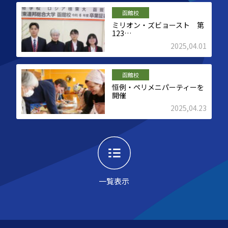
函館校
ミリオン・ズビョースト 第
123…
2025,04.01
函館校
恒例・ペリメニパーティーを
開催
2025,04.23
一覧表示