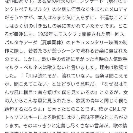
な作曲家です。ある夏の好天のレニングラード（現在のサ
ンクトペテルブルク）の夕刻に何気なく生まれたメロディ
だそうですが、本人はあまり気に入らずに、不運なことに
しばらく机の引き出しの奥に置かれていたそうです。とこ
ろが幸運にも、1956年にモスクワで開催された第一回ス
パルタキアーダ（夏季国体）のドキュメンタリー映画の制
作に際し、若者たちが憩うシーンで流れる音楽に選ばれた
のです。しかし、歌い手の候補に挙がった当時の人気歌手
マルク・ベルネスは歌えないと言いました。理由は歌詞で
した。「『川は流れるが、流れていない。音楽は聞こえる
が、聞こえてこない』とはどういう意味だ。『なぜ君はそ
んな風に横目で首を傾げて僕を見ているの』とあるが、女
の人からこんな風に見られたら、歌詞の青年と同じく僕も
絶句するだろうよ」と言ったとのことです。確かにM.L.マ
トゥソフスキーによる歌詞には少し意味不明なところがあ
ります。そのはっきりと定義し尽くさない言葉が、歌の情