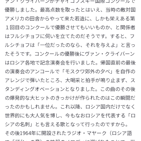
ァン・クライバーンがチャイコフスキー国際コンクールで
優勝しました。最高点数を取ったとはいえ、当時の敵対国
アメリカの田舎からやって来た若造に、しかも栄えある第
１回目のコンクールで優勝させてもいいものか、と関係者
はフルシチョフに伺いを立てたのだそうです。すると、フ
ルシチョフは「一位だったのなら、それを与えよ」と言っ
たそうです。コンクールの優勝後にヴァン・クライバーン
はロシア各地で記念演奏会を行いました。帰国直前の最後
の演奏会のアンコールで「モスクワ郊外の夕べ」を自作の
アレンジで弾いたところ、大喝采と拍手が鳴り止まず、ス
タンディングオベーションとなりました。この曲のその後
の爆発的な大ヒットのきっかけが作られたのはこの瞬間だ
ったのかもしれません。これ以降、ロシア国内だけでなく
世界的にも大人気を博し、今もなおロシアを代表する「ロ
シアの名刺」とも言える歌となって行ったのですから。
その後1964年に開設されたラジオ・マヤーク（ロシア語