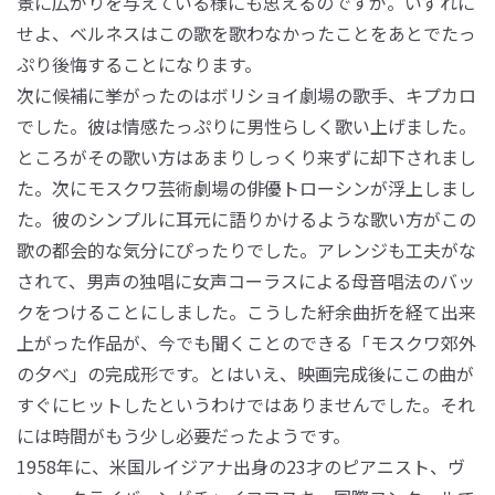
景に広がりを与えている様にも思えるのですが。いずれに
せよ、ベルネスはこの歌を歌わなかったことをあとでたっ
ぷり後悔することになります。
次に候補に挙がったのはボリショイ劇場の歌手、キプカロ
でした。彼は情感たっぷりに男性らしく歌い上げました。
ところがその歌い方はあまりしっくり来ずに却下されまし
た。次にモスクワ芸術劇場の俳優トローシンが浮上しまし
た。彼のシンプルに耳元に語りかけるような歌い方がこの
歌の都会的な気分にぴったりでした。アレンジも工夫がな
されて、男声の独唱に女声コーラスによる母音唱法のバッ
クをつけることにしました。こうした紆余曲折を経て出来
上がった作品が、今でも聞くことのできる「モスクワ郊外
の夕べ」の完成形です。とはいえ、映画完成後にこの曲が
すぐにヒットしたというわけではありませんでした。それ
には時間がもう少し必要だったようです。
1958年に、米国ルイジアナ出身の23才のピアニスト、ヴ