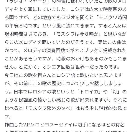
「ラジオ・マヤーク」の時報に使われていたこの歌のメロ
ディをよく耳にしていました。ロシアは広大で時差帯のあ
る国ですが、どの地方でもラジオを聞くと「モスクワ時間
の午後８時です」という風に流れてきます。すると人々は
現地時間はさておき、「モスクワは今８時か」と思いなが
らこのメロディを聴いていたのだそうです。実はこの曲は
かつて、メロディの演奏回数でギネスブックに掲載された
ことがあるそうですが、時報のおかげもあるのかもしれま
せん。とにかく、オンエア回数は世界一だったのです。
今日はこの歌を皆さんとロシア語で歌いたいと思います
が、その前にこの歌の歴史について少しお話ししましょ
う。日本ではロシアの歌というと「トロイカ」や「灯」の
ような民謡風の懐かしい感じの歌が好まれますが、それに
比べると「モスクワ郊外の夕べ」はもう少し現代的な歌で
す。
作曲したV.P.ソロビヨフ－セドイは切手になるほどの有名