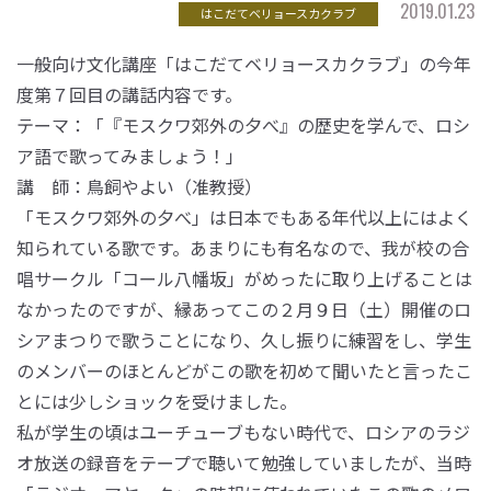
2019.01.23
はこだてベリョースカクラブ
一般向け文化講座「はこだてベリョースカクラブ」の今年
度第７回目の講話内容です。
テーマ：「『モスクワ郊外の夕べ』の歴史を学んで、ロシ
ア語で歌ってみましょう！」
講 師：鳥飼やよい（准教授）
「モスクワ郊外の夕べ」は日本でもある年代以上にはよく
知られている歌です。あまりにも有名なので、我が校の合
唱サークル「コール八幡坂」がめったに取り上げることは
なかったのですが、縁あってこの２月９日（土）開催のロ
シアまつりで歌うことになり、久し振りに練習をし、学生
のメンバーのほとんどがこの歌を初めて聞いたと言ったこ
とには少しショックを受けました。
私が学生の頃はユーチューブもない時代で、ロシアのラジ
オ放送の録音をテープで聴いて勉強していましたが、当時