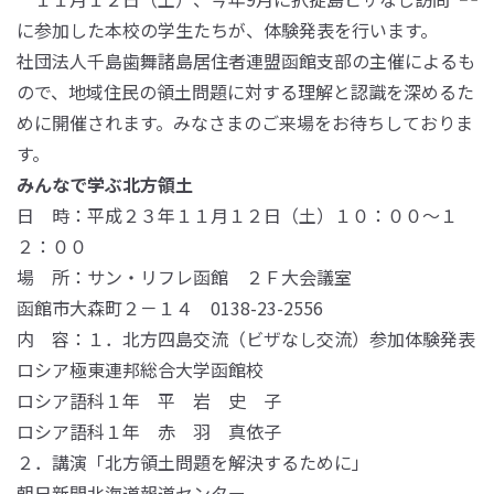
に参加した本校の学生たちが、体験発表を行います。
社団法人千島歯舞諸島居住者連盟函館支部の主催によるも
ので、地域住民の領土問題に対する理解と認識を深めるた
めに開催されます。みなさまのご来場をお待ちしておりま
す。
みんなで学ぶ北方領土
日 時：平成２３年１１月１２日（土）１０：００～１
２：００
場 所：サン・リフレ函館 ２Ｆ大会議室
函館市大森町２－１４ 0138-23-2556
内 容：１．北方四島交流（ビザなし交流）参加体験発表
ロシア極東連邦総合大学函館校
ロシア語科１年 平 岩 史 子
ロシア語科１年 赤 羽 真依子
２．講演「北方領土問題を解決するために」
朝日新聞北海道報道センター