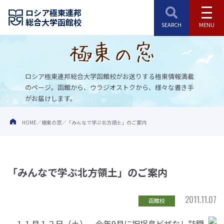
ロシア極東連邦
総合大学函館校
ロシア極東連邦総合大学函館校がお送りする極東情報満載
のページ。
函館から、ウラジオストクから、様々な書き手
がお届けします。
HOME
極東の窓
「みんなで学ぶ北方領土」のご案内
「みんなで学ぶ北方領土」のご案内
2011.11.07
函館校
１１月１２日（土）、今年9月に択捉島ビザなし訪問