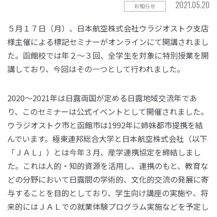
2021.05.20
お知らせ
５月１７日（月）、日本航空株式会社ウラジオストク支店
様主催による標記セミナーがオンラインにて開講されまし
た。函館校では年２～３回、全学生を対象に特別授業を開
講しており、今回はその一つとして行われました。
2020～2021年は日露両国が定める日露地域交流年であ
り、このセミナーは公式イベントとして開催されました。
ウラジオストク市と函館市は1992年に姉妹都市提携を結
んでいます。極東連邦総合大学と日本航空株式会社（以下
「ＪＡＬ」）とは今年３月、産学連携協定を締結しまし
た。これは人的・知的資源を活用し、連携のもと、教育な
どの分野において日露間の学術的、文化的交流の発展に寄
与することを目的としており、学生向け講座の実施や、将
来的にはＪＡＬでの就業体験プログラム実施などを予定し