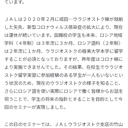
ています。
ＪＡＬは２０２０年２月に成田―ウラジオストク線が就航
した矢先、新型コロナウィルス感染症の拡大により、現在
は運休が続いています。函館校の学生も本来、ロシア地域
学科（４年制）は３年次に３か月、ロシア語科（２年制）
は２年次に１か月、ウラジオストクの極東大学本学に留学
することが必須となっておりますが、昨年度はコロナ禍に
より実施できませんでした。その結果、在校生でウラジオ
ストク留学実習に参加経験のある学生が一人もいないとい
う状況のため、現在のウラジオストクの様子を知ること、
さらにロシア語を使い実際にロシアで働く皆様からお話を
伺うことで、学生の将来の指針とすることを目的として今
回のセミナーが実現しました。
この日のセミナーでは、ＪＡＬウラジオストク支店の竹山