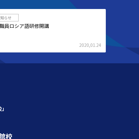
お知らせ
職員ロシア語研修開講
2020,01.24
校」
館校