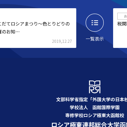
こだてロシアまつり～色とりどりの
税関
催のお知…
一覧表示
2019,12.27
文部科学省指定「外国大学の日本
学校法人 函館国際学園
専修学校ロシア極東大函館校
ロシア極東連邦総合大学函