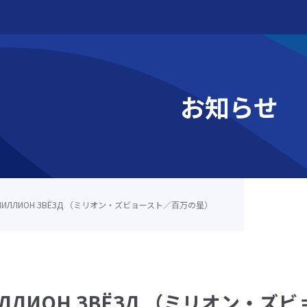
お知らせ
МИЛЛИОН ЗВЁЗД （ミリオン・ズビョースト／百万の星）
大学函館校
ЛЛИОН ЗВЁЗД （ミリオン・