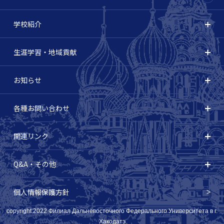
学校紹介
生涯学習・地域貢献
お知らせ
各種お問い合わせ
関連リンク
Q&A・その他
個人情報保護方針
copyright:2022 Филиал Дальневосточного Федерального Университета в г.
Хакодатэ