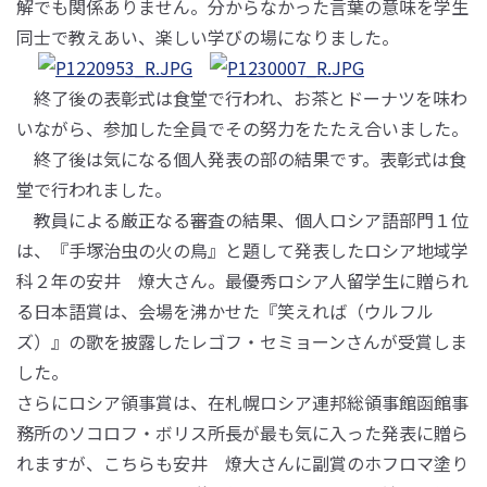
解でも関係ありません。分からなかった言葉の意味を学生
同士で教えあい、楽しい学びの場になりました。
終了後の表彰式は食堂で行われ、お茶とドーナツを味わ
いながら、参加した全員でその努力をたたえ合いました。
終了後は気になる個人発表の部の結果です。表彰式は食
堂で行われました。
教員による厳正なる審査の結果、個人ロシア語部門１位
は、『手塚治虫の火の鳥』と題して発表したロシア地域学
科２年の安井 燎大さん。最優秀ロシア人留学生に贈られ
る日本語賞は、会場を沸かせた『笑えれば（ウルフル
ズ）』の歌を披露したレゴフ・セミョーンさんが受賞しま
した。
さらにロシア領事賞は、在札幌ロシア連邦総領事館函館事
務所のソコロフ・ボリス所長が最も気に入った発表に贈ら
れますが、こちらも安井 燎大さんに副賞のホフロマ塗り