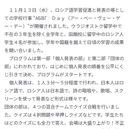
１１月１３日（水）、ロシア語学習促進と発表の場とし
ての学校行事 “АБВГ‐Ｄａｙ（アー・ベー・ヴェー・ゲ
ー・デー）”が開催されました。ウラジオストク留学中で
不在の３年生を除く全学年と、函館校に留学中のロシア人
学生４名が参加し、学年や国籍を越えて日頃の学習の成果
を競い合いました。
プログラムは第一部「個人発表の部」と第二部「団体の
部」にわかれており、はじめに個人発表の順番を公平にく
じ引きで決め、プログラムがスタートです。
個人発表は、１人３分～５分程度で行われ、日本人はロ
シア語で、ロシア人は日本語で、詩の暗唱や、歌唱、スク
リーンを使って発表など形式は様々です。
団体の部は、４つの混合チームでクイズ合戦を行いまし
た。クイズは４択問題や早押しクイズなどです。学生たち
はどのクイズにも全力で答え、会場は大盛り上がり！不正