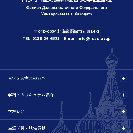
Филиал Дальневосточного Федерального
Университета
в г. Хакодатэ
〒040-0054 北海道函館市元町14-1
TEL: 0138-26-6523 Email: info@fesu.ac.jp
入学をお考えの方へ
学科・カリキュラム紹介
学校紹介
生涯学習・地域貢献