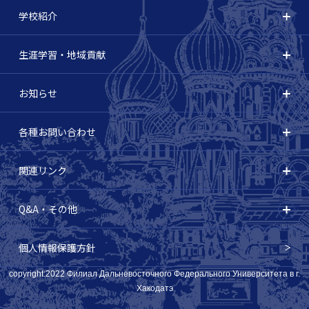
学校紹介
生涯学習・地域貢献
お知らせ
各種お問い合わせ
関連リンク
Q&A・その他
個人情報保護方針
copyright:2022 Филиал Дальневосточного Федерального Университета в г.
Хакодатэ