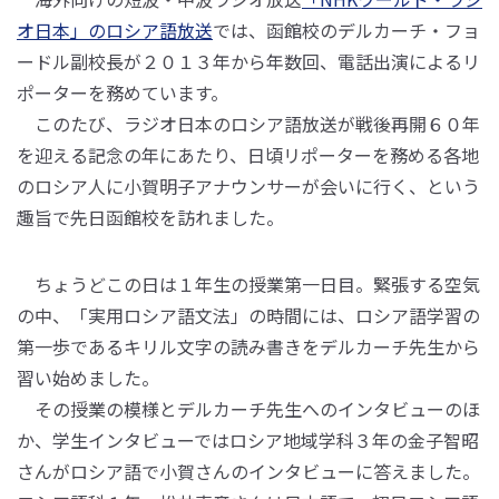
オ日本」のロシア語放送
では、函館校のデルカーチ・フョ
ードル副校長が２０１３年から年数回、電話出演によるリ
ポーターを務めています。
このたび、ラジオ日本のロシア語放送が戦後再開６０年
を迎える記念の年にあたり、日頃リポーターを務める各地
のロシア人に小賀明子アナウンサーが会いに行く、という
趣旨で先日函館校を訪れました。
ちょうどこの日は１年生の授業第一日目。緊張する空気
の中、「実用ロシア語文法」の時間には、ロシア語学習の
第一歩であるキリル文字の読み書きをデルカーチ先生から
習い始めました。
その授業の模様とデルカーチ先生へのインタビューのほ
か、学生インタビューではロシア地域学科３年の金子智昭
さんがロシア語で小賀さんのインタビューに答えました。