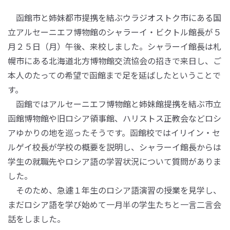
函館市と姉妹都市提携を結ぶウラジオストク市にある国
立アルセーニエフ博物館のシャラーイ・ビクトル館長が５
月２５日（月）午後、来校しました。シャラーイ館長は札
幌市にある北海道北方博物館交流協会の招きで来日し、ご
本人のたっての希望で函館まで足を延ばしたということで
す。
函館ではアルセーニエフ博物館と姉妹館提携を結ぶ市立
函館博物館や旧ロシア領事館、ハリストス正教会などロシ
アゆかりの地を巡ったそうです。函館校ではイリイン・セ
ルゲイ校長が学校の概要を説明し、シャラーイ館長からは
学生の就職先やロシア語の学習状況について質問がありま
した。
そのため、急遽１年生のロシア語演習の授業を見学し、
まだロシア語を学び始めて一月半の学生たちと一言二言会
話をしました。