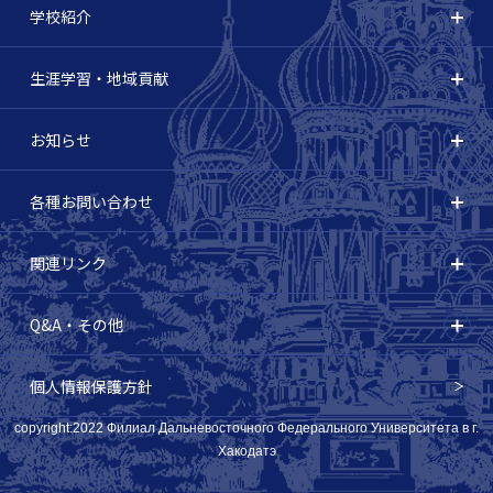
学校紹介
生涯学習・地域貢献
お知らせ
各種お問い合わせ
関連リンク
Q&A・その他
個人情報保護方針
copyright:2022 Филиал Дальневосточного Федерального Университета в г.
Хакодатэ