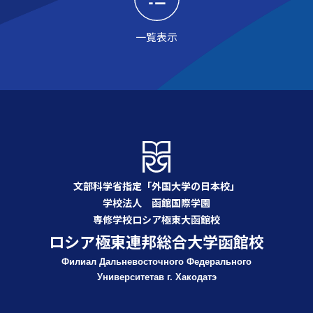
一覧表示
文部科学省指定「外国大学の日本校」
学校法人 函館国際学園
専修学校ロシア極東大函館校
ロシア極東連邦総合大学函館校
Филиал Дальневосточного Федерального
Университета
в г. Хакодатэ