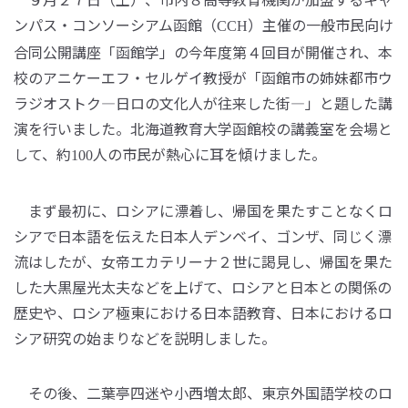
ンパス・コンソーシアム函館（
）主催の一般市民向け
CCH
合同公開講座「函館学」の今年度第４回目が開催され、本
校のアニケーエフ・セルゲイ教授が「函館市の姉妹都市ウ
ラジオストク―日ロの文化人が往来した街―」と題した講
演を行いました。北海道教育大学函館校の講義室を会場と
して、約
人の市民が熱心に耳を傾けました。
100
まず最初に、ロシアに漂着し、帰国を果たすことなくロ
シアで日本語を伝えた日本人デンベイ、ゴンザ、同じく漂
流はしたが、女帝エカテリーナ２世に謁見し、帰国を果た
した大黒屋光太夫などを上げて、ロシアと日本との関係の
歴史や、ロシア極東における日本語教育、日本におけるロ
シア研究の始まりなどを説明しました。
その後、二葉亭四迷や小西増太郎、東京外国語学校のロ