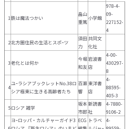
978-4-
畠山
09-
1
鉄は魔法つかい
小学館
重篤
227152-
4
須田
共同文
2
北方圏住民の生活とスポｰツ
力
化社
4-00-
今堀
岩波書
3
老化とは何か
430297-
和友
店
8
4-
ユｰラシアブックレットNo.38ロ
百瀬
東洋書
4
88595-
シア極東に生きる高齢者たち
響
店
405-3
坂本
新読書
4-7880-
5
ロシア 雑学
市郎
社
9106-2
ヨｰロッパ・カルチャーガイド3
ECG
トラベ
4-
6
ロシア 『新生ロシア』のいまど
編集
ルジャｰ
89559-