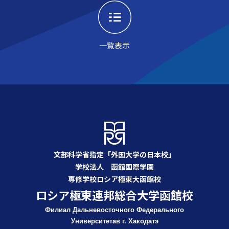
一覧表示
文部科学省指定「外国大学の日本校」
学校法人 函館国際学園
専修学校ロシア極東大函館校
ロシア極東連邦総合大学函館校
Филиал Дальневосточного Федерального
Университета
в г. Хакодатэ