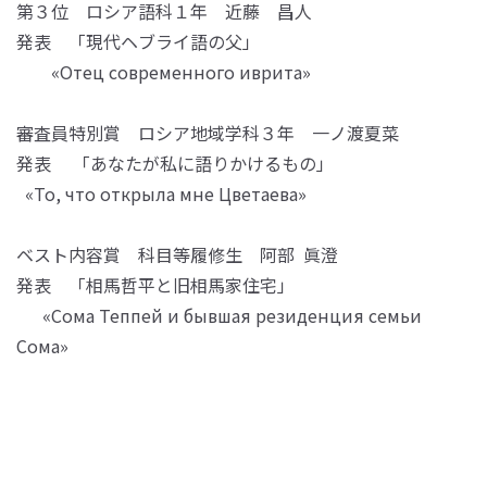
第３位 ロシア語科１年 近藤 昌人
発表 「現代ヘブライ語の父」
«Отец современного иврита»
審査員特別賞 ロシア地域学科３年 一ノ渡夏菜
発表 「あなたが私に語りかけるもの」
«То, что открыла мне Цветаева»
ベスト内容賞 科目等履修生 阿部 眞澄
発表 「相馬哲平と旧相馬家住宅」
«Сома Теппей и бывшая резиденция семьи
Сома»