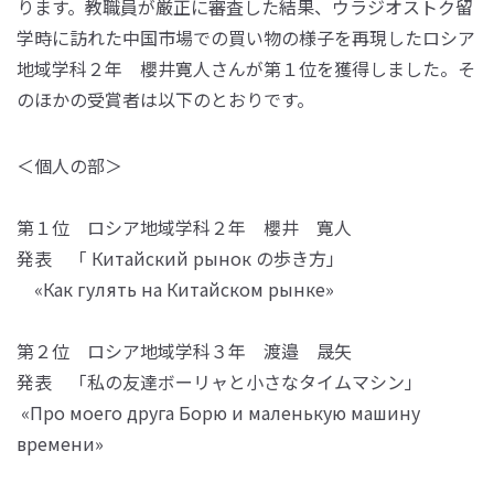
ります。教職員が厳正に審査した結果、ウラジオストク留
学時に訪れた中国市場での買い物の様子を再現したロシア
地域学科２年 櫻井寛人さんが第１位を獲得しました。そ
のほかの受賞者は以下のとおりです。
＜個人の部＞
第１位 ロシア地域学科２年 櫻井 寛人
発表 「 Китайский рынок の歩き方」
«Как гулять на Китайском рынке»
第２位 ロシア地域学科３年 渡邉 晟矢
発表 「私の友達ボーリャと小さなタイムマシン」
«Про моего друга Борю и маленькую машину
времени»