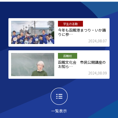
学生の活動
今年も函館港まつり・いか踊
りに参…
2024,08.07
函館校
函館文化会 市民公開講座の
お知ら…
2024,08.09
一覧表示