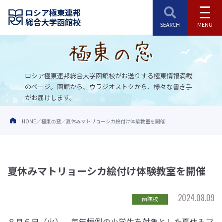
ロシア極東連邦
総合大学函館校
ロシア極東連邦総合大学函館校がお送りする極東情報満載
のページ。
函館から、ウラジオストクから、様々な書き手
がお届けします。
HOME
極東の窓
夏休みマトリョーシカ絵付け体験教室を開催
夏休みマトリョーシカ絵付け体験教室を開催
2024.08.09
函館校
８月６日（火）、毎年恒例の小学生を対象とした夏休みマ