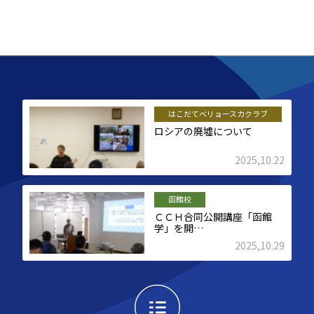
はこだてベリョースカクラブ
ロシアの廃墟について
2025,10.22
函館校
ＣＣＨ合同公開講座「函館
学」を開…
2025,10.29